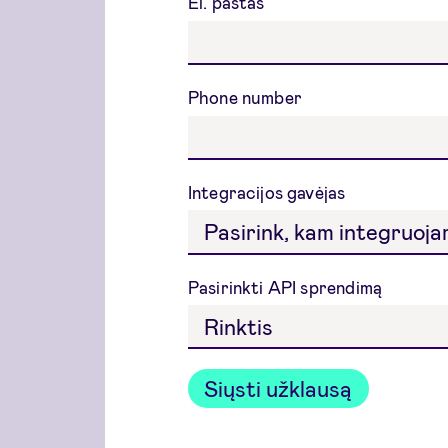
El. paštas
Phone number
Integracijos gavėjas
Pasirinkti API sprendimą
Siųsti užklausą