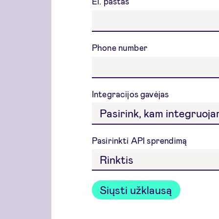
El. paštas
Phone number
Integracijos gavėjas
Pasirinkti API sprendimą
Siųsti užklausą