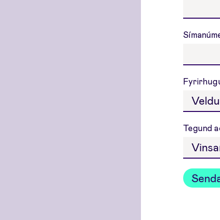
Símanúm
Fyrirhug
Tegund a
Senda