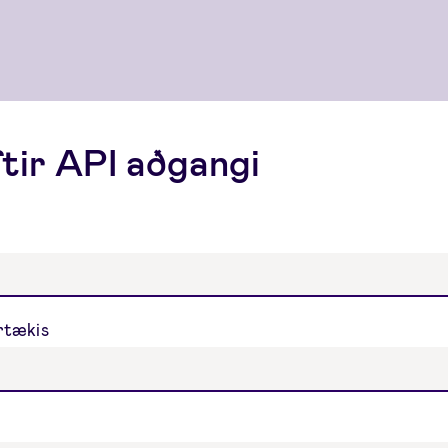
tir API aðgangi
irtækis