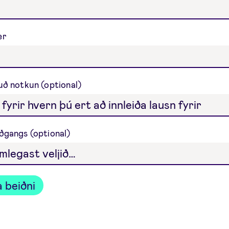
er
uð notkun
ðgangs
 beiðni