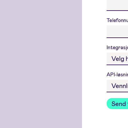
Telefon
Integras
API-løsni
Send 