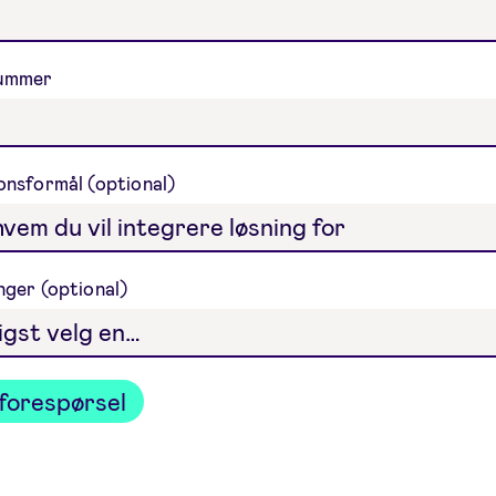
nummer
jonsformål
nger
forespørsel