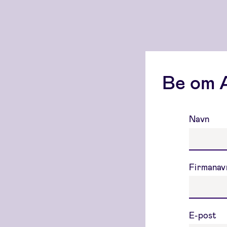
Be om 
Navn
Firmana
E-post