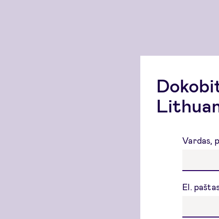
Dokobi
Lithuan
Vardas, 
El. pašta