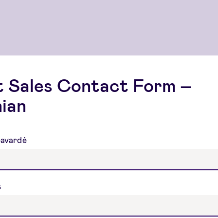
t Sales Contact Form –
ian
pavardė
s