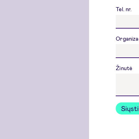
Tel. nr.
Organiza
Žinutė
Siųst