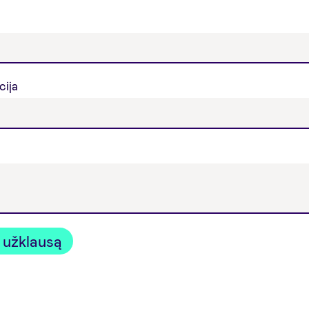
cija
i užklausą