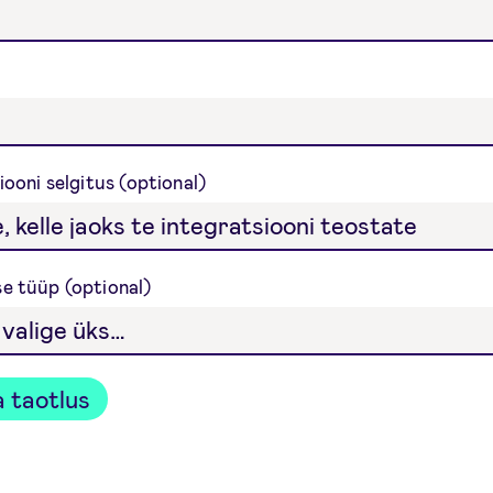
iooni selgitus
e tüüp
 taotlus