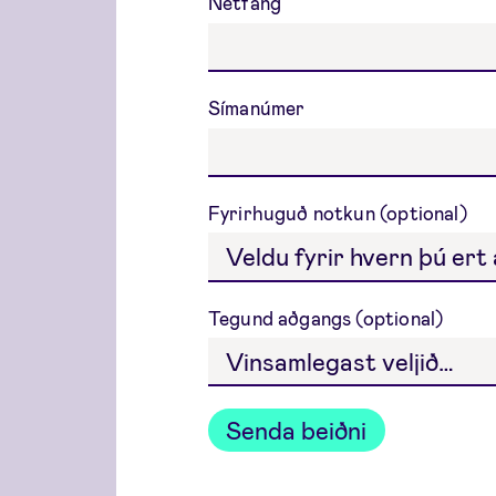
Netfang
Símanúmer
Fyrirhuguð notkun
Tegund aðgangs
Senda beiðni