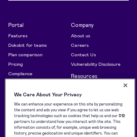
Portal
Company
Features
About us
Dokobit for teams
Careers
Plan comparison
Contact Us
Pricing
Vulnerability Disclosure
Compliance
Resources
All features
Support centre
We Care About Your Privacy
Solutions
Blog
We can enhance your experience on this site by personalizing
API Solutions Overview
Customer stories
the content and ads you view if you agree to let us use web
Signature collection
Developers
tracking technologies such as cookies that help us and our
312
partners to understand how you interact with the site. This
e-Signing
Supported eID tools
information consists of, for example, unique web browsing
history, precise geolocation and unique identifiers. You can
Identification
Downloads