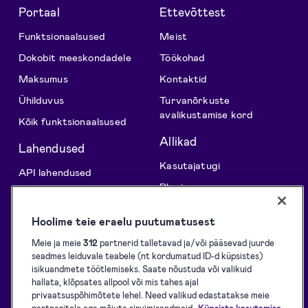
Portaal
Ettevõttest
Funktsionaalsused
Meist
Dokobit meeskondadele
Töökohad
Maksumus
Kontaktid
Ühilduvus
Turvanõrkuste
avalikustamise kord
Kõik funktsionaalsused
Allikad
Lahendused
Kasutajatugi
API lahendused
Blogi
Allkirjade kogumine
Kliendilood
Allkirjastamine
Hoolime teie eraelu puutumatusest
Arendajatele
Identifitseerimine
Meie ja meie
312
partnerid talletavad ja/või pääsevad juurde
eID vahendid
seadmes leiduvale teabele (nt kordumatud ID-d küpsistes)
Tembeldamine
isikuandmete töötlemiseks. Saate nõustuda või valikuid
Arendajatele
hallata, klõpsates allpool või mis tahes ajal
Teenuse osutamise
privaatsuspõhimõtete lehel. Need valikud edastatakse meie
tingimused