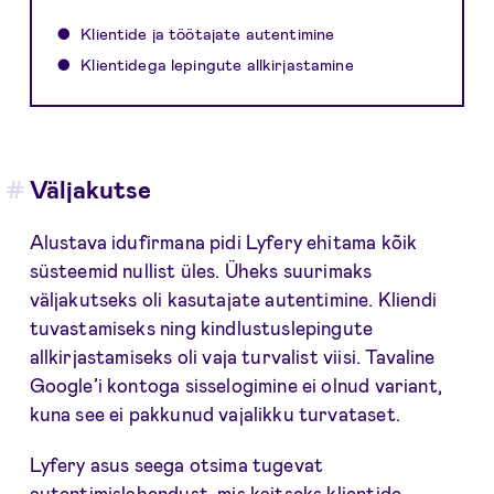
Klientide ja töötajate autentimine
Klientidega lepingute allkirjastamine
Väljakutse
Alustava idufirmana pidi Lyfery ehitama kõik
süsteemid nullist üles. Üheks suurimaks
väljakutseks oli kasutajate autentimine. Kliendi
tuvastamiseks ning kindlustuslepingute
allkirjastamiseks oli vaja turvalist viisi. Tavaline
Google’i kontoga sisselogimine ei olnud variant,
kuna see ei pakkunud vajalikku turvataset.
Lyfery asus seega otsima tugevat
autentimislahendust, mis kaitseks klientide