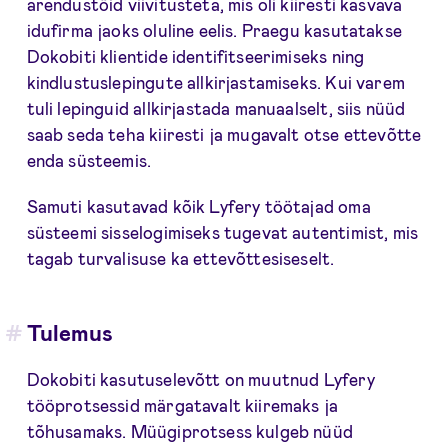
arendustöid viivitusteta, mis oli kiiresti kasvava
idufirma jaoks oluline eelis. Praegu kasutatakse
Dokobiti klientide identifitseerimiseks ning
kindlustuslepingute allkirjastamiseks. Kui varem
tuli lepinguid allkirjastada manuaalselt, siis nüüd
saab seda teha kiiresti ja mugavalt otse ettevõtte
enda süsteemis.
Samuti kasutavad kõik Lyfery töötajad oma
süsteemi sisselogimiseks tugevat autentimist, mis
tagab turvalisuse ka ettevõttesiseselt.
Tulemus
Dokobiti kasutuselevõtt on muutnud Lyfery
tööprotsessid märgatavalt kiiremaks ja
tõhusamaks. Müügiprotsess kulgeb nüüd