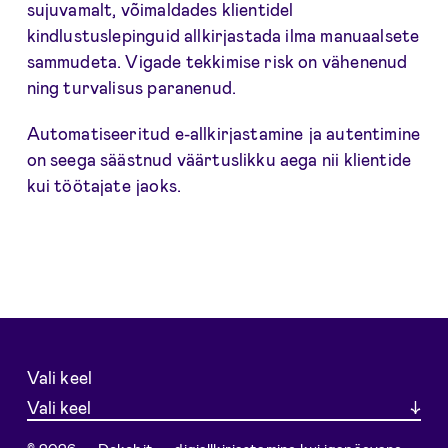
sujuvamalt, võimaldades klientidel
kindlustuslepinguid allkirjastada ilma manuaalsete
sammudeta. Vigade tekkimise risk on vähenenud
ning turvalisus paranenud.
Automatiseeritud e-allkirjastamine ja autentimine
on seega säästnud väärtuslikku aega nii klientide
kui töötajate jaoks.
Vali keel
Vali keel
© 2026 — Dokobit — digiallkirjastamine kui igapäevane