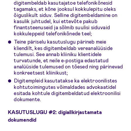
digitembeldab kasutajatoe telefonikõnesid
tagamaks, et kõne jooksul kokkulepitu oleks
õiguslikult siduv. Selline digitembeldamine on
kasulik juhtudel, kui ettevõte pakub
finantsteenuseid ja sõlmib suulisi siduvaid
kokkuleppeid telefonikõnede teel;
Teine päriselu kasutuslugu pärineb meie
kliendilt, kes digitembeldab vereanalüüside
tulemusi. See annab kliiniku klientidele
turvatunde, et neile e-postiga edastatud
analüüside tulemused on tõesed ning pärinevad
konkreetsest kliinikust;
Digitempleid kasutatakse ka elektroonilistes
kohtutoimingutes võimaldades advokaatidel
esitada kohtule digitembeldatud elektroonilisi
dokumente.
KASUTUSLUGU #2: digiallkirjastamata
dokumendid