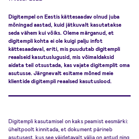
Digitempel on Eestis kättesaadav olnud juba
mõningad aastad, kuid jätkuvalt kasutatakse
seda vähem kui võiks. Oleme märganud, et
digitempli kohta ei ole kuigi palju infot
kättesaadaval, eriti, mis puudutab digitempli
reaalseid kasutuslugusid, mis võimaldaksid
aidata teil otsustada, kas vajate digitemplit oma
asutusse. Järgnevalt esitame mõned meie
klientide digitempli reaalsed kasutuslood.
Digitempli kasutamisel on kaks peamist eesmärki:
üheltpoolt kinnitada, et dokument pärineb
asutusest, kus see väidetavalt välja on antud ning