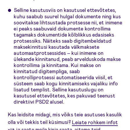
Selline kasutusviis on kasutusel ettevõtetes,
kuhu saabub suurel hulgal dokumente ning kus
soovitakse lihtsustada protsesse nii, et inimene
ei peaks saabuvaid dokumente kontrollima
tagamaks dokumentide kõlblikkus edasiseks
protsessiks. Näiteks saab digitembeldatud
maksekinnitusi kasutada välkmaksete
automaatprotsessides – kui inimene on
ülekande kinnitanud, peab arvelduskoda makse
kontrollima ja kinnitama. Kui makse on
kinnitatud digitempliga, saab
kontrolliprotsessi automatiseerida viisil, et
süsteem saab kogu kinnitamiseks vajaliku info
lisatud templist. Selline kasutuslugu on
kasutusel ettevõtetes, kes pakuvad teenust
direktiivi PSD2 alusel.
Kas leidsite midagi, mis võiks teie asutuses kasulik
olla või tekkis teil küsimusi?
Leiate rohkem infot
siit
ja saate meile kirja saata, aitame teid