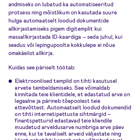
andmiseks on lubatud ka automatiseeritud
protsess ning mõistlikum on kasutada suure
hulga automaatselt loodud dokumentide
allkirjastamiseks pigem digitemplit kui
massallkirjastada ID-kaardiga – seda juhul, kui
seadus või lepingupoolte kokkulepe ei nõua
omakäelist allkirja.
Kuidas see päriselt töötab:
Elektroonilised templid on tihti kasutusel
arvete tembeldamiseks. See võimaldab
kinnitada teie klientidele, et edastatud arve on
legaalne ja pärineb tõepoolest teie
ettevõttest. Automaatselt loodud dokumendid
on tihti internetipettuste sihtmärgid –
finantspetturid edastavad teie kliendile
muudetud arveldusarve numbriga arve päev
enne, kui te tavaliselt arveid väljastate ning
klient pahatihti kannab raha võltsitud arvel