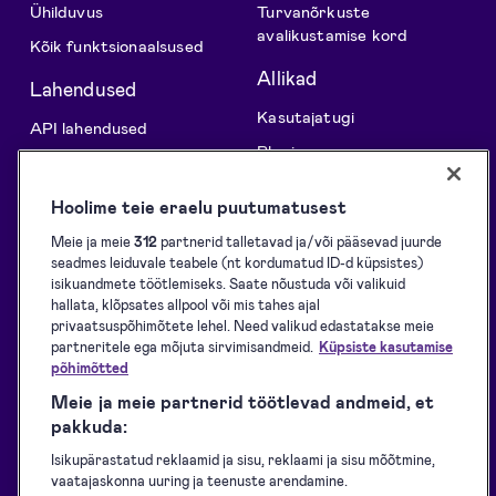
Ühilduvus
Turvanõrkuste
avalikustamise kord
Kõik funktsionaalsused
Allikad
Lahendused
Kasutajatugi
API lahendused
Blogi
Allkirjade kogumine
Kliendilood
Allkirjastamine
Hoolime teie eraelu puutumatusest
Arendajatele
Identifitseerimine
Meie ja meie
312
partnerid talletavad ja/või pääsevad juurde
eID vahendid
seadmes leiduvale teabele (nt kordumatud ID-d küpsistes)
Tembeldamine
isikuandmete töötlemiseks. Saate nõustuda või valikuid
Arendajatele
hallata, klõpsates allpool või mis tahes ajal
Teenuse osutamise
privaatsuspõhimõtete lehel. Need valikud edastatakse meie
tingimused
partneritele ega mõjuta sirvimisandmeid.
Küpsiste kasutamise
põhimõtted
Privaatsuspõhimõtted
Meie ja meie partnerid töötlevad andmeid, et
Teenuse staatus
pakkuda:
Ligipääsetavuse teave
Isikupärastatud reklaamid ja sisu, reklaami ja sisu mõõtmine,
vaatajaskonna uuring ja teenuste arendamine.