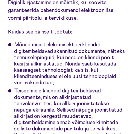
Digiallkirjastamine on mõistlik, kui soovite
garanteerida paberdokumendi elektroonilise
vormi päritolu ja terviklikuse.
Kuidas see päriselt töötab:
Mõned meie telekomisektori kliendid
digitembeldavad skannitud dokumente, näiteks
teenuselepinguid, kui need on kliendi poolt
käsitsi allkirjastatud. Nõnda saab kasutada
kaasaegset tehnoloogiat ka siis, kui
klienditeeninduses ei ole uusi tehnoloogiaid
veel rakendatud;
Teised meie kliendid digitembeldavad
dokumente, mis on allkirjastatud
tahvelarvutites, kui allkiri joonistatakse
näpuga ekraanile. Sellised näpuga joonistatud
allkirjad on kergesti muudetavad,
digitembeldamine annab võimaluse kinnitada
selliste dokumentide päritolu ja terviklikust.