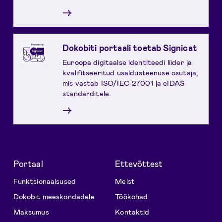
→
Dokobiti portaali toetab Signicat
Euroopa digitaalse identiteedi liider ja
kvalifitseeritud usaldusteenuse osutaja,
mis vastab ISO/IEC 27001 ja eIDAS
standarditele.
→
Portaal
Ettevõttest
Funktsionaalsused
Meist
Dokobit meeskondadele
Töökohad
Maksumus
Kontaktid