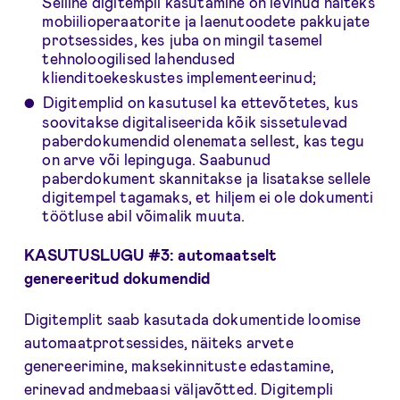
Selline digitempli kasutamine on levinud näiteks
mobiilioperaatorite ja laenutoodete pakkujate
protsessides, kes juba on mingil tasemel
tehnoloogilised lahendused
klienditoekeskustes implementeerinud;
Digitemplid on kasutusel ka ettevõtetes, kus
soovitakse digitaliseerida kõik sissetulevad
paberdokumendid olenemata sellest, kas tegu
on arve või lepinguga. Saabunud
paberdokument skannitakse ja lisatakse sellele
digitempel tagamaks, et hiljem ei ole dokumenti
töötluse abil võimalik muuta.
KASUTUSLUGU #3: automaatselt
genereeritud dokumendid
Digitemplit saab kasutada dokumentide loomise
automaatprotsessides, näiteks arvete
genereerimine, maksekinnituste edastamine,
erinevad andmebaasi väljavõtted. Digitempli