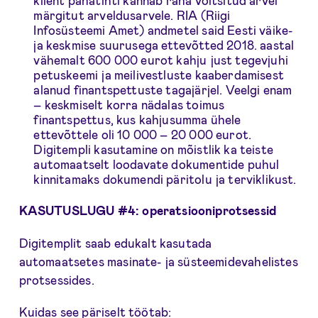
märgitut arveldusarvele. RIA (Riigi
Infosüsteemi Amet) andmetel said Eesti väike-
ja keskmise suurusega ettevõtted 2018. aastal
vähemalt 600 000 eurot kahju just tegevjuhi
petuskeemi ja meilivestluste kaaberdamisest
alanud finantspettuste tagajärjel. Veelgi enam
– keskmiselt korra nädalas toimus
finantspettus, kus kahjusumma ühele
ettevõttele oli 10 000 – 20 000 eurot.
Digitempli kasutamine on mõistlik ka teiste
automaatselt loodavate dokumentide puhul
kinnitamaks dokumendi päritolu ja terviklikust.
KASUTUSLUGU #4: operatsiooniprotsessid
Digitemplit saab edukalt kasutada
automaatsetes masinate- ja süsteemidevahelistes
protsessides.
Kuidas see päriselt töötab: