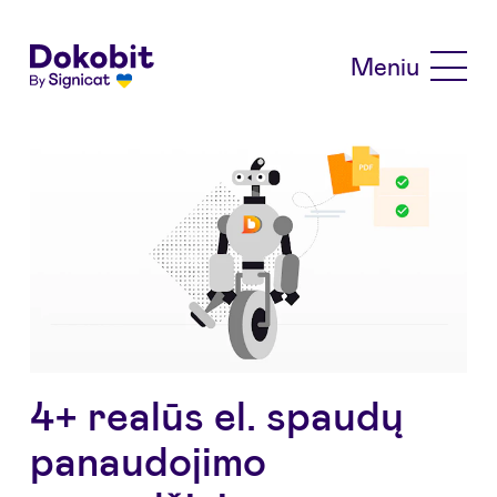
Skip to main content
Meniu
4+ realūs el. spaudų
panaudojimo