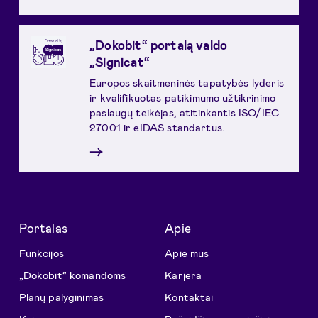
„Dokobit“ portalą valdo
„Signicat“
Europos skaitmeninės tapatybės lyderis
ir kvalifikuotas patikimumo užtikrinimo
paslaugų teikėjas, atitinkantis ISO/IEC
27001 ir eIDAS standartus.
→
Portalas
Apie
Funkcijos
Apie mus
„Dokobit“ komandoms
Karjera
Planų palyginimas
Kontaktai