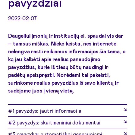
pavyzdžiai
2022-02-07
Daugeliui įmonių ir institucijų el. spaudai vis dar
– tamsus miškas. Nieko keista, nes internete
nelengva rasti reikiamos informacijos šia tema, o
ką jau kalbėti apie realius panaudojimo
pavyzdžius, kurie iš tiesų būtų naudingi ir
padėtų apsispręsti. Norėdami tai pakeisti,
surinkome realius pavyzdžius iš savo klientų ir
sudėjome juos į vieną vietą.
#1 pavyzdys: jautri informacija
#2 pavyzdys: skaitmeniniai dokumentai
#3 pavyzdys: automatiškai generuojami