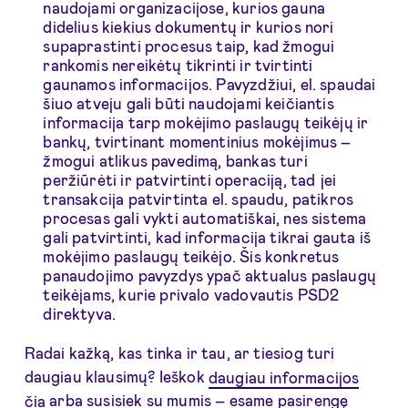
naudojami organizacijose, kurios gauna
didelius kiekius dokumentų ir kurios nori
supaprastinti procesus taip, kad žmogui
rankomis nereikėtų tikrinti ir tvirtinti
gaunamos informacijos. Pavyzdžiui, el. spaudai
šiuo atveju gali būti naudojami keičiantis
informacija tarp mokėjimo paslaugų teikėjų ir
bankų, tvirtinant momentinius mokėjimus –
žmogui atlikus pavedimą, bankas turi
peržiūrėti ir patvirtinti operaciją, tad jei
transakcija patvirtinta el. spaudu, patikros
procesas gali vykti automatiškai, nes sistema
gali patvirtinti, kad informacija tikrai gauta iš
mokėjimo paslaugų teikėjo. Šis konkretus
panaudojimo pavyzdys ypač aktualus paslaugų
teikėjams, kurie privalo vadovautis PSD2
direktyva.
Radai kažką, kas tinka ir tau, ar tiesiog turi
daugiau klausimų? Ieškok
daugiau informacijos
čia
arba susisiek su mumis – esame pasirengę