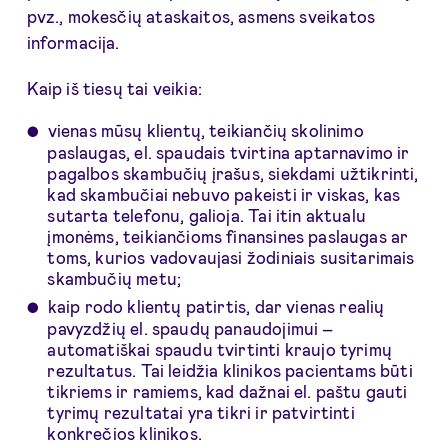
pvz., mokesčių ataskaitos, asmens sveikatos
informacija.
Kaip iš tiesų tai veikia:
vienas mūsų klientų, teikiančių skolinimo
paslaugas, el. spaudais tvirtina aptarnavimo ir
pagalbos skambučių įrašus, siekdami užtikrinti,
kad skambučiai nebuvo pakeisti ir viskas, kas
sutarta telefonu, galioja. Tai itin aktualu
įmonėms, teikiančioms finansines paslaugas ar
toms, kurios vadovaujasi žodiniais susitarimais
skambučių metu;
kaip rodo klientų patirtis, dar vienas realių
pavyzdžių el. spaudų panaudojimui –
automatiškai spaudu tvirtinti kraujo tyrimų
rezultatus. Tai leidžia klinikos pacientams būti
tikriems ir ramiems, kad dažnai el. paštu gauti
tyrimų rezultatai yra tikri ir patvirtinti
konkrečios klinikos.