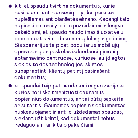
kiti el. spaudu tvirtina dokumentus, kurie
pasirašomi ant planšečių, t.y., kai parašas
nupiešiamas ant planšetės ekrano. Kadangi taip
nupiešti parašai yra itin pažeidžiami ir lengvai
pakeičiami, el. spaudo naudojimas šiuo atveju
padeda užtikrinti dokumentų kilmę ir galiojimą.
Šis scenarijus taip pat populiarus mobiliųjų
operatorių ar paskolas išduodančių įmonių
aptarnavimo centruose, kuriuose jau įdiegtos
šiokios tokios technologijos, skirtos
supaprastinti klientų patirtį pasirašant
dokumentus;
el. spaudai taip pat naudojami organizacijose,
kurios nori skaitmenizuoti gaunamus
popierinius dokumentus, ar tai būtų sąskaita,
ar sutartis. Gaunamas popierinis dokumentas
nuskenuojamas ir ant jo uždedamas spaudas,
siekiant užtikrinti, kad dokumentai nebus
redaguojami ar kitaip pakeičiami.