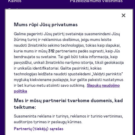
Kainos
Pažeidžiamumo viešinimas
Patikimumas
Informacija
Išnaudok visas „Dokobit“
Pagalbos centras
Mums rūpi Jūsų privatumas
galimybes
Tinklaraštis
Galime pagerinti Jūsų patirtį svetainėje suasmenindami Jūsų
Sprendimai
žiūrimą turinį ir reklaminius skelbimus, jeigu mums leisite
Klientų istorijos
naudoti žiniatinklio sekimo technologijas, tokias kaip slapukai,
API sprendimai
Resursai programuotojams
kurie mums ir mūsų
312
partneriams padės suprasti, kaip Jūs
El. pasirašymo inicijavimas
bendraujate su svetaine. Tai gali būti tokia informacija, kaip
Palaikomos eID priemonės
pavyzdžiui, unikali žiniatinklio naršymo istorija, tiksli geolokacija
El. pasirašymas
ir unikalūs identifikatoriai. Galite pasirinkti, kokias
Atsisiuntimai
technologijas leidžiate naudoti spustelėdami „Valdyti parinktis“
El. identifikavimas
Paslaugų teikimo sąlygos
mygtuką kiekviename puslapyje, kur galite pakeisti nustatymus
El. spaudai
ir bet kuriuo metu atsiimti savo sutikimą.
Slapukų naudojimo
Privatumo politika
politika
Paslaugų pasiekiamumas
Mes ir mūsų partneriai tvarkome duomenis, kad
Svetainės prieinamumo
teiktume:
pareiškimas
Suasmeninta reklama ir turinys, reklamos ir turinio vertinimas,
auditorijos tyrimas ir paslaugų kūrimas.
Partnerių (tiekėjų) sąrašas