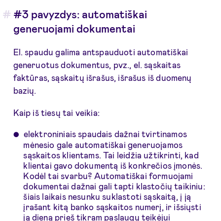
#3 pavyzdys: automatiškai
generuojami dokumentai
El. spaudu galima antspauduoti automatiškai
generuotus dokumentus, pvz., el. sąskaitas
faktūras, sąskaitų išrašus, išrašus iš duomenų
bazių.
Kaip iš tiesų tai veikia:
elektroniniais spaudais dažnai tvirtinamos
mėnesio gale automatiškai generuojamos
sąskaitos klientams. Tai leidžia užtikrinti, kad
klientai gavo dokumentą iš konkrečios įmonės.
Kodėl tai svarbu? Automatiškai formuojami
dokumentai dažnai gali tapti klastočių taikiniu:
šiais laikais nesunku suklastoti sąskaitą, į ją
įrašant kitą banko sąskaitos numerį, ir išsiųsti
ją dieną prieš tikram paslaugų teikėjui