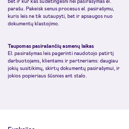
bet ir kur kas sudėtingesni nei pasirašymas el.
parašu. Pakeisk senus procesus el. pasirašymu,
kuris leis ne tik sutaupyti, bet ir apsaugos nuo
dokumentų klastojimo.
Taupomas pasirašančių asmenų laikas
El. pasirašymas leis pagerinti naudotojo patirtį
darbuotojams, klientams ir partneriams: daugiau
jokių susitikimų, skirtų dokumentų pasirašymui, ir
jokios popieriaus šūsnies ant stalo.