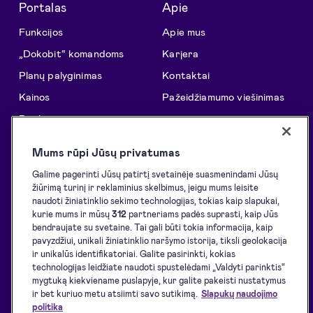
Portalas
Apie
Funkcijos
Apie mus
„Dokobit“ komandoms
Karjera
Planų palyginimas
Kontaktai
Kainos
Pažeidžiamumo viešinimas
Patikimumas
Informacija
Išnaudok visas „Dokobit“
Pagalbos centras
Mums rūpi Jūsų privatumas
galimybes
Tinklaraštis
Galime pagerinti Jūsų patirtį svetainėje suasmenindami Jūsų
Sprendimai
žiūrimą turinį ir reklaminius skelbimus, jeigu mums leisite
Klientų istorijos
naudoti žiniatinklio sekimo technologijas, tokias kaip slapukai,
API sprendimai
Resursai programuotojams
kurie mums ir mūsų
312
partneriams padės suprasti, kaip Jūs
El. pasirašymo inicijavimas
bendraujate su svetaine. Tai gali būti tokia informacija, kaip
Palaikomos eID priemonės
pavyzdžiui, unikali žiniatinklio naršymo istorija, tiksli geolokacija
El. pasirašymas
ir unikalūs identifikatoriai. Galite pasirinkti, kokias
Atsisiuntimai
technologijas leidžiate naudoti spustelėdami „Valdyti parinktis“
El. identifikavimas
Paslaugų teikimo sąlygos
mygtuką kiekviename puslapyje, kur galite pakeisti nustatymus
El. spaudai
ir bet kuriuo metu atsiimti savo sutikimą.
Slapukų naudojimo
Privatumo politika
politika