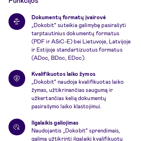
Funkcijos
Dokumentų formatų įvairovė
„Dokobit“ suteikia galimybę pasirašyti
tarptautinius dokumentų formatus
(PDF ir ASiC-E) bei Lietuvoje, Latvijoje
ir Estijoje standartizuotus formatus
(ADoc, BDoc, EDoc).
Kvalifikuotos laiko žymos
„Dokobit“ naudoja kvalifikuotas laiko
žymas, užtikrinančias saugumą ir
užkertančias kelią dokumentų
pasirašymo laiko klastojimui.
Ilgalaikis galiojimas
Naudojantis „Dokobit“ sprendimais,
galima užtikrinti ilgalaikį kvalifikuotų