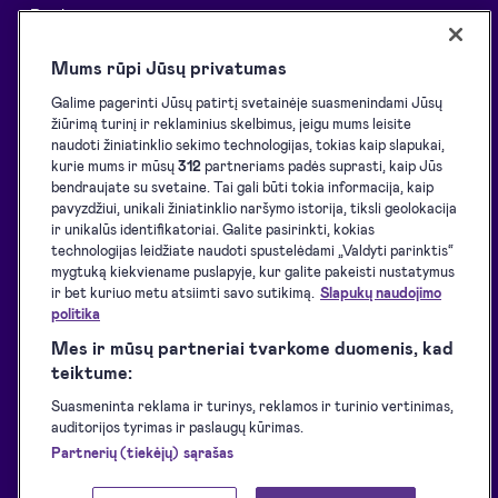
Patikimumas
Informacija
Išnaudok visas „Dokobit“
Pagalbos centras
Mums rūpi Jūsų privatumas
galimybes
Tinklaraštis
Galime pagerinti Jūsų patirtį svetainėje suasmenindami Jūsų
Sprendimai
žiūrimą turinį ir reklaminius skelbimus, jeigu mums leisite
Klientų istorijos
naudoti žiniatinklio sekimo technologijas, tokias kaip slapukai,
API sprendimai
Resursai programuotojams
kurie mums ir mūsų
312
partneriams padės suprasti, kaip Jūs
bendraujate su svetaine. Tai gali būti tokia informacija, kaip
El. pasirašymo inicijavimas
Palaikomos eID priemonės
pavyzdžiui, unikali žiniatinklio naršymo istorija, tiksli geolokacija
El. pasirašymas
ir unikalūs identifikatoriai. Galite pasirinkti, kokias
Atsisiuntimai
technologijas leidžiate naudoti spustelėdami „Valdyti parinktis“
El. identifikavimas
Paslaugų teikimo sąlygos
mygtuką kiekviename puslapyje, kur galite pakeisti nustatymus
El. spaudai
ir bet kuriuo metu atsiimti savo sutikimą.
Slapukų naudojimo
Privatumo politika
politika
Paslaugų pasiekiamumas
Mes ir mūsų partneriai tvarkome duomenis, kad
Svetainės prieinamumo
teiktume:
pareiškimas
Suasmeninta reklama ir turinys, reklamos ir turinio vertinimas,
auditorijos tyrimas ir paslaugų kūrimas.
Partnerių (tiekėjų) sąrašas