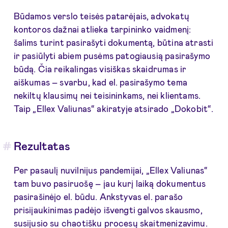
Būdamos verslo teisės patarėjais, advokatų
kontoros dažnai atlieka tarpininko vaidmenį:
šalims turint pasirašyti dokumentą, būtina atrasti
ir pasiūlyti abiem pusėms patogiausią pasirašymo
būdą. Čia reikalingas visiškas skaidrumas ir
aiškumas – svarbu, kad el. pasirašymo tema
nekiltų klausimų nei teisininkams, nei klientams.
Taip „Ellex Valiunas“ akiratyje atsirado „Dokobit“.
Rezultatas
Per pasaulį nuvilnijus pandemijai, „Ellex Valiunas“
tam buvo pasiruošę – jau kurį laiką dokumentus
pasirašinėjo el. būdu. Ankstyvas el. parašo
prisijaukinimas padėjo išvengti galvos skausmo,
susijusio su chaotišku procesų skaitmenizavimu.