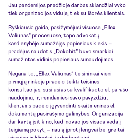
Jau pandemijos pradžioje darbas sklandžiai vyko
tiek organizacijos viduje, tiek su išorės klientais.
Ryškiausia gaida, pasižymėjusi visuose „Ellex
Valiunas“ procesuose, tapo advokatų
kasdienybėje sumažėjęs popieriaus kiekis –
pradėjus naudotis „Dokobit“ buvo smarkiai
sumažintas vidinis popieriaus sunaudojimas.
Negana to, „Ellex Valiunas“ teisininkai vieni
pirmųjų rinkoje pradėjo teikti teisines
konsultacijas, susijusias su kvalifikuoto el. parašo
naudojimu, ir, remdamiesi savo pavyzdžiu,
klientams padėjo įgyvendinti skaitmenines el.
dokumentų pasirašymo galimybes. Organizacija
dar kartą įsitikino, kad inovacijos visada veda į
teigiamą pokytį – naują įprotį lengvai bei greitai
įsisavino ir klientai, ir darbuotojai.