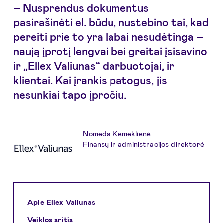
– Nusprendus dokumentus
pasirašinėti el. būdu, nustebino tai, kad
pereiti prie to yra labai nesudėtinga –
naują įprotį lengvai bei greitai įsisavino
ir „Ellex Valiunas“ darbuotojai, ir
klientai. Kai įrankis patogus, jis
nesunkiai tapo įpročiu.
Nomeda Kemeklienė
Finansų ir administracijos direktorė
Apie Ellex Valiunas
Veiklos sritis