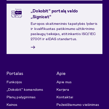
„Dokobit“ portalą valdo
„Signicat“
Europos skaitmeninės tapatybės lyderis
ir kvalifikuotas patikimumo užtikrinimo
paslaugų teikėjas, atitinkantis ISO/IEC
27001 ir eIDAS standartus.
→
Portalas
Apie
Funkcijos
Apie mus
„Dokobit“ komandoms
Karjera
Planų palyginimas
Kontaktai
Kainos
Pažeidžiamumo viešinimas