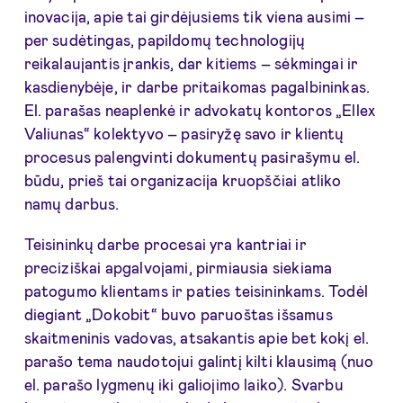
inovacija, apie tai girdėjusiems tik viena ausimi –
per sudėtingas, papildomų technologijų
reikalaujantis įrankis, dar kitiems – sėkmingai ir
kasdienybėje, ir darbe pritaikomas pagalbininkas.
El. parašas neaplenkė ir advokatų kontoros „Ellex
Valiunas“ kolektyvo – pasiryžę savo ir klientų
procesus palengvinti dokumentų pasirašymu el.
būdu, prieš tai organizacija kruopščiai atliko
namų darbus.
Teisininkų darbe procesai yra kantriai ir
preciziškai apgalvojami, pirmiausia siekiama
patogumo klientams ir paties teisininkams. Todėl
diegiant „Dokobit“ buvo paruoštas išsamus
skaitmeninis vadovas, atsakantis apie bet kokį el.
parašo tema naudotojui galintį kilti klausimą (nuo
el. parašo lygmenų iki galiojimo laiko). Svarbu