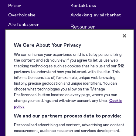
Priser
Kontakt oss
Overholdelse
Avdekking av sårbarhet
Alle funksjoner
Ressurser
Løsninger
Support centre
We Care About Your Privacy
Oversikt
Blogg
We can enhance your experience on this site by personalizing
Samling av signaturer
Kundehistorier
the content and ads you view if you agree to let us use web
Signering
Utviklere
tracking technologies such as cookies that help us and our
312
partners to understand how you interact with the site. This
Identifisering
Støttede eID-verktøy
information consists of, for example, unique web browsing
history, precise geolocation and unique identifiers. You can
Forsegling
Nedlastinger
choose what technologies you allow on the ‘Manage
Tjenestevilkår
Preferences’ button located on every page, where you can
change your settings and withdraw consent any time.
Cookie
Personvernerklæring
policy
Tjenestestatus
We and our partners process data to provide:
Tilgjengelighetserklæring
Personalised advertising and content, advertising and content
measurement, audience research and services development.