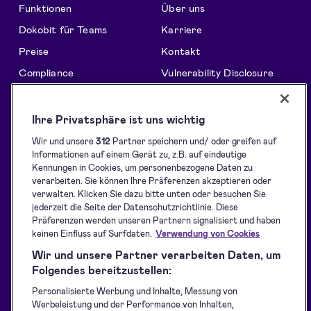
Funktionen
Über uns
Dokobit für Teams
Karriere
Preise
Kontakt
Compliance
Vulnerability Disclosure
Holen Sie das Maximum aus
Informationen
Dokobit heraus
Ihre Privatsphäre ist uns wichtig
Support-Center
Lösungen
Wir und unsere
312
Partner speichern und/ oder greifen auf
Blog
Informationen auf einem Gerät zu, z.B. auf eindeutige
Signaturen sammeln
Kundenreferenzen
Kennungen in Cookies, um personenbezogene Daten zu
verarbeiten. Sie können Ihre Präferenzen akzeptieren oder
Identification API
Ressourcen für Entwickler
verwalten. Klicken Sie dazu bitte unten oder besuchen Sie
Versiegelung
jederzeit die Seite der Datenschutzrichtlinie. Diese
Unterstützte eID-Tools
Präferenzen werden unseren Partnern signalisiert und haben
Nutzungsbedingungen
keinen Einfluss auf Surfdaten.
Verwendung von Cookies
Datenschutzerklärung
Wir und unsere Partner verarbeiten Daten, um
Folgendes bereitzustellen:
Status Verfügbarkeit
Personalisierte Werbung und Inhalte, Messung von
Accessibility Statement
Werbeleistung und der Performance von Inhalten,
for Dokobit