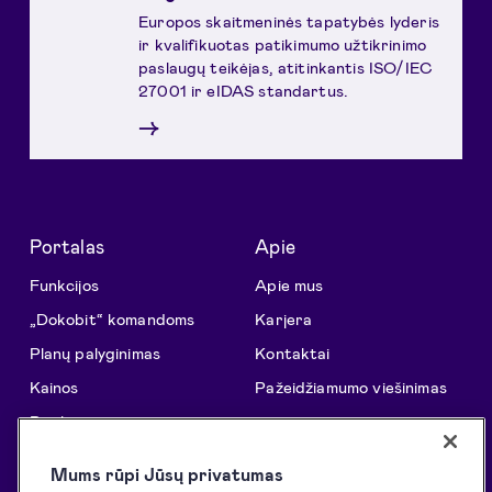
Europos skaitmeninės tapatybės lyderis
ir kvalifikuotas patikimumo užtikrinimo
paslaugų teikėjas, atitinkantis ISO/IEC
27001 ir eIDAS standartus.
→
Portalas
Apie
Funkcijos
Apie mus
„Dokobit“ komandoms
Karjera
Planų palyginimas
Kontaktai
Kainos
Pažeidžiamumo viešinimas
Patikimumas
Informacija
Išnaudok visas „Dokobit“
Pagalbos centras
Mums rūpi Jūsų privatumas
galimybes