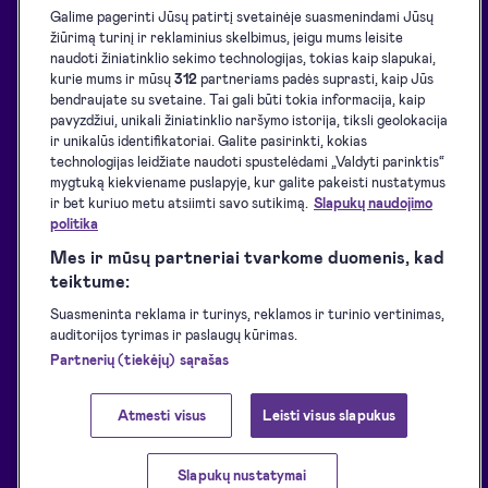
Tinklaraštis
Galime pagerinti Jūsų patirtį svetainėje suasmenindami Jūsų
Sprendimai
žiūrimą turinį ir reklaminius skelbimus, jeigu mums leisite
Klientų istorijos
naudoti žiniatinklio sekimo technologijas, tokias kaip slapukai,
API sprendimai
Resursai programuotojams
kurie mums ir mūsų
312
partneriams padės suprasti, kaip Jūs
bendraujate su svetaine. Tai gali būti tokia informacija, kaip
El. pasirašymo inicijavimas
Palaikomos eID priemonės
pavyzdžiui, unikali žiniatinklio naršymo istorija, tiksli geolokacija
El. pasirašymas
ir unikalūs identifikatoriai. Galite pasirinkti, kokias
Atsisiuntimai
technologijas leidžiate naudoti spustelėdami „Valdyti parinktis“
El. identifikavimas
Paslaugų teikimo sąlygos
mygtuką kiekviename puslapyje, kur galite pakeisti nustatymus
El. spaudai
ir bet kuriuo metu atsiimti savo sutikimą.
Slapukų naudojimo
Privatumo politika
politika
Paslaugų pasiekiamumas
Mes ir mūsų partneriai tvarkome duomenis, kad
Svetainės prieinamumo
teiktume:
pareiškimas
Suasmeninta reklama ir turinys, reklamos ir turinio vertinimas,
auditorijos tyrimas ir paslaugų kūrimas.
Partnerių (tiekėjų) sąrašas
Atmesti visus
Leisti visus slapukus
Slapukų nustatymai