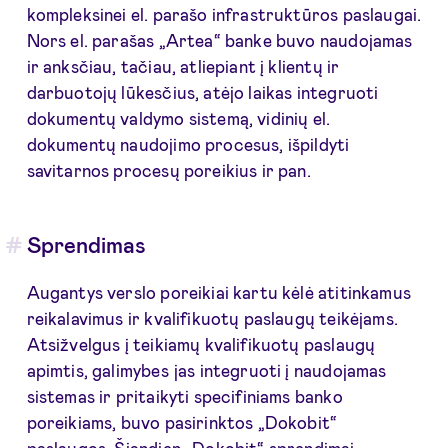
kompleksinei el. parašo infrastruktūros paslaugai.
Nors el. parašas „Artea“ banke buvo naudojamas
ir anksčiau, tačiau, atliepiant į klientų ir
darbuotojų lūkesčius, atėjo laikas integruoti
dokumentų valdymo sistemą, vidinių el.
dokumentų naudojimo procesus, išpildyti
savitarnos procesų poreikius ir pan.
Sprendimas
Augantys verslo poreikiai kartu kėlė atitinkamus
reikalavimus ir kvalifikuotų paslaugų teikėjams.
Atsižvelgus į teikiamų kvalifikuotų paslaugų
apimtis, galimybes jas integruoti į naudojamas
sistemas ir pritaikyti specifiniams banko
poreikiams, buvo pasirinktos „Dokobit“
paslaugos. Šiandien „Dokobit“ sprendimai