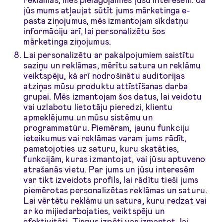
jūs mums atļaujat sūtīt jums mārketinga e-
pasta ziņojumus, mēs izmantojam sīkdatņu
informāciju arī, lai personalizētu šos
mārketinga ziņojumus.
Lai personalizētu ar pakalpojumiem saistītu
saziņu un reklāmas, mērītu satura un reklāmu
veiktspēju, kā arī nodrošinātu auditorijas
atziņas mūsu produktu attīstīšanas darba
grupai. Mēs izmantojam šos datus, lai veidotu
vai uzlabotu lietotāju pieredzi, klientu
apmeklējumu un mūsu sistēmu un
programmatūru. Piemēram, jaunu funkciju
ieteikumus vai reklāmas varam jums rādīt,
pamatojoties uz saturu, kuru skatāties,
funkcijām, kuras izmantojat, vai jūsu aptuveno
atrašanās vietu. Par jums un jūsu interesēm
var tikt izveidots profils, lai rādītu tieši jums
piemērotas personalizētas reklāmas un saturu.
Lai vērtētu reklāmu un satura, kuru redzat vai
ar ko mijiedarbojaties, veiktspēju un
efektivitāti. Tirgus izpēti var izmantot, lai