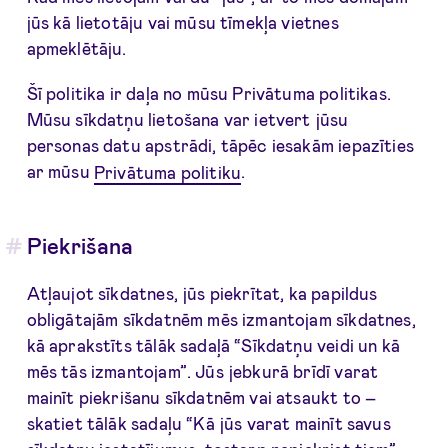
jūs kā lietotāju vai mūsu tīmekļa vietnes
apmeklētāju.
Šī politika ir daļa no mūsu Privātuma politikas.
Mūsu sīkdatņu lietošana var ietvert jūsu
personas datu apstrādi, tāpēc iesakām iepazīties
ar mūsu
Privātuma politiku
.
Piekrišana
Atļaujot sīkdatnes, jūs piekrītat, ka papildus
obligātajām sīkdatnēm mēs izmantojam sīkdatnes,
kā aprakstīts tālāk sadaļā “Sīkdatņu veidi un kā
mēs tās izmantojam”. Jūs jebkurā brīdī varat
mainīt piekrišanu sīkdatnēm vai atsaukt to –
skatiet tālāk sadaļu “Kā jūs varat mainīt savus