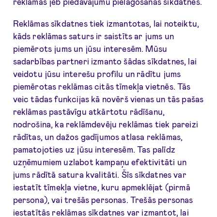
reklāmas jeb piedāvājumu pielāgošanas sīkdatnes.
Reklāmas sīkdatnes tiek izmantotas, lai noteiktu,
kāds reklāmas saturs ir saistīts ar jums un
piemērots jums un jūsu interesēm. Mūsu
sadarbības partneri izmanto šādas sīkdatnes, lai
veidotu jūsu interešu profilu un rādītu jums
piemērotas reklāmas citās tīmekļa vietnēs. Tās
veic tādas funkcijas kā novērš vienas un tās pašas
reklāmas pastāvīgu atkārtotu rādīšanu,
nodrošina, ka reklāmdevēju reklāmas tiek pareizi
rādītas, un dažos gadījumos atlasa reklāmas,
pamatojoties uz jūsu interesēm. Tas palīdz
uzņēmumiem uzlabot kampaņu efektivitāti un
jums rādītā satura kvalitāti. Šīs sīkdatnes var
iestatīt tīmekļa vietne, kuru apmeklējat (pirmā
persona), vai trešās personas. Trešās personas
iestatītās reklāmas sīkdatnes var izmantot, lai