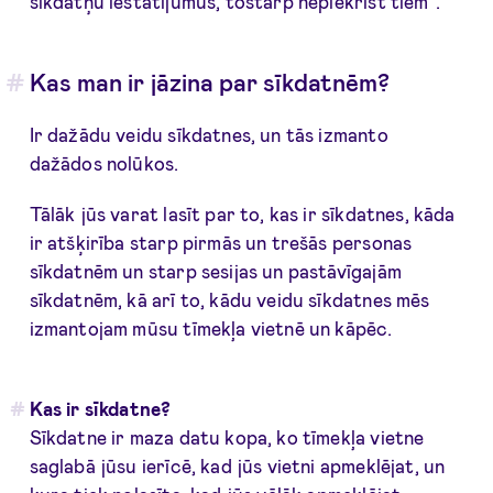
sīkdatņu iestatījumus, tostarp nepiekrist tiem”.
Kas man ir jāzina par sīkdatnēm?
Ir dažādu veidu sīkdatnes, un tās izmanto
dažādos nolūkos.
Tālāk jūs varat lasīt par to, kas ir sīkdatnes, kāda
ir atšķirība starp pirmās un trešās personas
sīkdatnēm un starp sesijas un pastāvīgajām
sīkdatnēm, kā arī to, kādu veidu sīkdatnes mēs
izmantojam mūsu tīmekļa vietnē un kāpēc.
Kas ir sīkdatne?
Sīkdatne ir maza datu kopa, ko tīmekļa vietne
saglabā jūsu ierīcē, kad jūs vietni apmeklējat, un