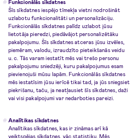
Funkcionālās sīkdatnes
Šīs sīkdatnes iespējo tīmekļa vietni nodrošināt
uzlabotu funkcionalitāti un personalizāciju.
Funkcionālās sīkdatnes palīdz uzlabot jūsu
lietotāja pieredzi, piedāvājot personalizētāku
pakalpojumu. Šīs sīkdatnes atceras jūsu izvēles,
piemēram, valodu, izraudzīto pieteikšanās veidu
u. c. Tās varam iestatīt mēs vai trešo personu
pakalpojumu sniedzēji, kuru pakalpojumus esam
pievienojuši mūsu lapām. Funkcionālās sīkdatnes
mēs iestatīsim jūsu ierīcē tikai tad, ja jūs sniegsiet
piekrišanu, taču, ja neatļausiet šīs sīkdatnes, daži
vai visi pakalpojumi var nedarboties pareizi.
Analītikas sīkdatnes
Analītikas sīkdatnes, kas ir zināmas arī kā
veiktspējas sīkdatnes, vāc statistiku. Mēs