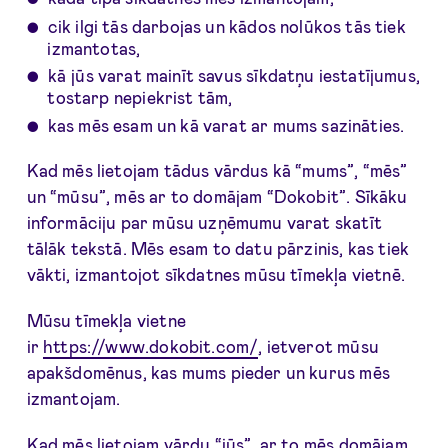
cik ilgi tās darbojas un kādos nolūkos tās tiek
izmantotas,
kā jūs varat mainīt savus sīkdatņu iestatījumus,
tostarp nepiekrist tām,
kas mēs esam un kā varat ar mums sazināties.
Kad mēs lietojam tādus vārdus kā “mums”, “mēs”
un “mūsu”, mēs ar to domājam “Dokobit”. Sīkāku
informāciju par mūsu uzņēmumu varat skatīt
tālāk tekstā. Mēs esam to datu pārzinis, kas tiek
vākti, izmantojot sīkdatnes mūsu tīmekļa vietnē.
Mūsu tīmekļa vietne
ir
https://www.dokobit.com/
, ietverot mūsu
apakšdomēnus, kas mums pieder un kurus mēs
izmantojam.
Kad mēs lietojam vārdu “jūs”, ar to mēs domājam