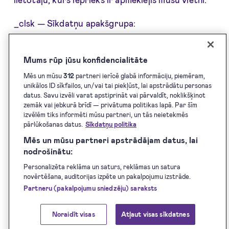
_clsk — Sīkdatņu apakšgrupa:
kasutajatugi.dokobit.com — Dzīves ilgums: Dažas
sekundes — Izmantotās sīkdatnes: Pirmā persona
Mums rūp jūsu konfidencialitāte
— Description: Used by Microsoft Clarity to
connect multiple page views by a user into a
Mēs un mūsu
312
partneri ierīcē glabā informāciju, piemēram,
unikālos ID sīkfailos, un/vai tai piekļūst, lai apstrādātu personas
single Clarity session recording.
datus. Savu izvēli varat apstiprināt vai pārvaldīt, noklikšķinot
zemāk vai jebkurā brīdī — privātuma politikas lapā. Par šīm
Obligāti nepieciešamās sīkdatnes
izvēlēm tiks informēti mūsu partneri, un tās neietekmēs
pārlūkošanas datus.
Sīkdatņu politika
selected_language — Sīkdatņu apakšgrupa:
Mēs un mūsu partneri apstrādājam datus, lai
dokobit.com — Dzīves ilgums: Sesija —
nodrošinātu:
Izmantotās sīkdatnes: Pirmā persona —
Personalizēta reklāma un saturs, reklāmas un satura
Description: The first-party cookie that enables
novērtēšana, auditorijas izpēte un pakalpojumu izstrāde.
Partneru (pakalpojumu sniedzēju) saraksts
the application to keep the same user-selected
language throughout the session.
Noraidīt visas
Atļaut visas sīkdatnes
OptanonConsent — Sīkdatņu apakšgrupa: