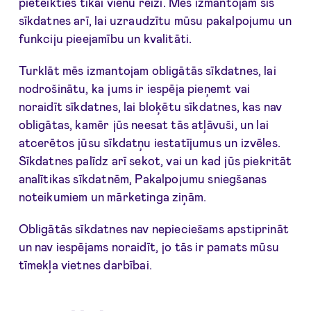
pieteikties tikai vienu reizi. Mēs izmantojam šīs
sīkdatnes arī, lai uzraudzītu mūsu pakalpojumu un
funkciju pieejamību un kvalitāti.
Turklāt mēs izmantojam obligātās sīkdatnes, lai
nodrošinātu, ka jums ir iespēja pieņemt vai
noraidīt sīkdatnes, lai bloķētu sīkdatnes, kas nav
obligātas, kamēr jūs neesat tās atļāvuši, un lai
atcerētos jūsu sīkdatņu iestatījumus un izvēles.
Sīkdatnes palīdz arī sekot, vai un kad jūs piekritāt
analītikas sīkdatnēm, Pakalpojumu sniegšanas
noteikumiem un mārketinga ziņām.
Obligātās sīkdatnes nav nepieciešams apstiprināt
un nav iespējams noraidīt, jo tās ir pamats mūsu
tīmekļa vietnes darbībai.