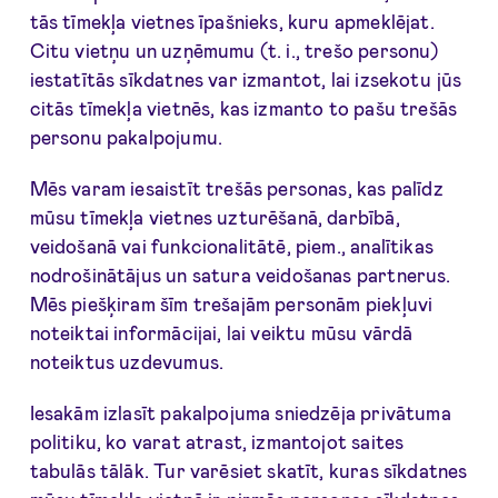
tās tīmekļa vietnes īpašnieks, kuru apmeklējat.
Citu vietņu un uzņēmumu (t. i., trešo personu)
iestatītās sīkdatnes var izmantot, lai izsekotu jūs
citās tīmekļa vietnēs, kas izmanto to pašu trešās
personu pakalpojumu.
Mēs varam iesaistīt trešās personas, kas palīdz
mūsu tīmekļa vietnes uzturēšanā, darbībā,
veidošanā vai funkcionalitātē, piem., analītikas
nodrošinātājus un satura veidošanas partnerus.
Mēs piešķiram šīm trešajām personām piekļuvi
noteiktai informācijai, lai veiktu mūsu vārdā
noteiktus uzdevumus.
Iesakām izlasīt pakalpojuma sniedzēja privātuma
politiku, ko varat atrast, izmantojot saites
tabulās tālāk. Tur varēsiet skatīt, kuras sīkdatnes