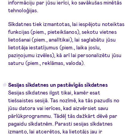
informāciju par jūsu ierīci, ko savākušas minētās
tehnoloģijas.
Sīkdatnes tiek izmantotas, lai iespējotu noteiktas
funkcijas (piem., pieteikšanos), sekotu vietnes
lietošanai (piem., analītikai), lai saglabātu jūsu
lietotāja iestatījumus (piem., laika joslu,
paziņojumu izvēles), kā arī lai personalizētu jūsu
saturu (piem., reklāmas, valoda).
Sesijas sīkdatnes un pastāvīgās sīkdatnes
Sesijas sīkdatnes ilgst tikai, kamēr esat
tiešsaistes sesijā. Tas nozīmē, ka tās pazudīs no
jūsu datora vai ierīces, kad aizvērsiet savu
pārlūkprogrammu. Tādēļ tās dažkārt dēvē par
pagaidu sīkdatnēm. Parasti sesijas sīkdatnes
izmanto, lai atcerētos, ka lietotājs jau ir