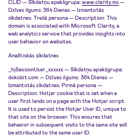
CLID — Sīkdatņu apakšgrupa:
www.clarity.ms
—
Dzīves ilgums: 364 Dienas — Izmantotās
sīkdatnes: Trešā persona — Description: This
domain is associated with Microsoft Clarity, a
web analytics service that provides insights into
user behavior on websites.
Analītiskās sīkdatnes
_hjSessionUser_xxxxxx — Sīkdatņu apakšgrupa:
dokobit.com — Dzīves ilgums: 364 Dienas —
Izmantotās sīkdatnes: Pirmā persona —
Description: Hotjar cookie that is set when a
user first lands on a page with the Hotjar script.
It is used to persist the Hotjar User ID, unique to
that site on the browser. This ensures that
behavior in subsequent visits to the same site will
be attributed to the same user ID.