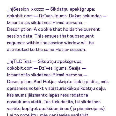
_hjSession_xxxxxx — Sīkdatņu apakšgrupa:
dokobit.com — Dzīves ilgums: Dažas sekundes —
Izmantotās sīkdatnes: Pirmā persona —
Description: A cookie that holds the current
session data. This ensues that subsequent
requests within the session window will be
attributed to the same Hotjar session.
_hjTLDTest — Sīkdatņu apakšgrupa:
dokobit.com — Dzīves ilgums: Sesija —
Izmantotās sīkdatnes: Pirmā persona —
Description: Kad Hotjar skripts tiek izpildīts, mēs
cenšamies noteikt visbīsturiskāko sīkdatņu ceļu,
kas mums jāizmanto lapas resursdatora
nosaukuma vietā. Tas tiek darīts, lai sīkdatnes
varētu kopīgot apakšdomēnos (ja piemērojams).
Lai to noteiktu, mēs cenšamies saglabāt