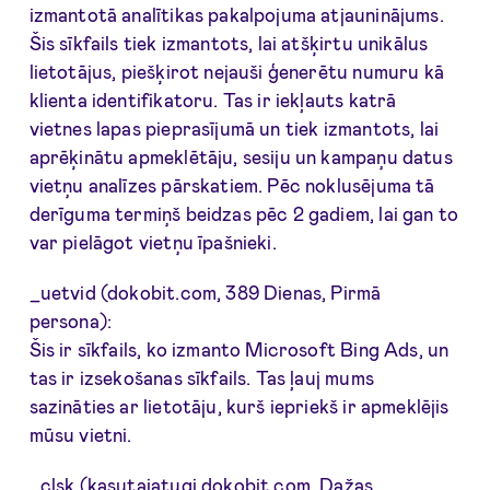
izmantotā analītikas pakalpojuma atjauninājums.
Šis sīkfails tiek izmantots, lai atšķirtu unikālus
lietotājus, piešķirot nejauši ģenerētu numuru kā
klienta identifikatoru. Tas ir iekļauts katrā
vietnes lapas pieprasījumā un tiek izmantots, lai
aprēķinātu apmeklētāju, sesiju un kampaņu datus
vietņu analīzes pārskatiem. Pēc noklusējuma tā
derīguma termiņš beidzas pēc 2 gadiem, lai gan to
var pielāgot vietņu īpašnieki.
_uetvid (dokobit.com, 389 Dienas, Pirmā
persona):
Šis ir sīkfails, ko izmanto Microsoft Bing Ads, un
tas ir izsekošanas sīkfails. Tas ļauj mums
sazināties ar lietotāju, kurš iepriekš ir apmeklējis
mūsu vietni.
_clsk (kasutajatugi.dokobit.com, Dažas