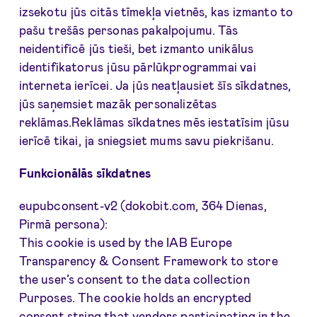
izsekotu jūs citās tīmekļa vietnēs, kas izmanto to
pašu trešās personas pakalpojumu. Tās
neidentificē jūs tieši, bet izmanto unikālus
identifikatorus jūsu pārlūkprogrammai vai
interneta ierīcei. Ja jūs neatļausiet šīs sīkdatnes,
jūs saņemsiet mazāk personalizētas
reklāmas.Reklāmas sīkdatnes mēs iestatīsim jūsu
ierīcē tikai, ja sniegsiet mums savu piekrišanu.
Funkcionālās sīkdatnes
eupubconsent-v2 (dokobit.com, 364 Dienas,
Pirmā persona):
This cookie is used by the IAB Europe
Transparency & Consent Framework to store
the user’s consent to the data collection
Purposes. The cookie holds an encrypted
consent string that vendors participating in the