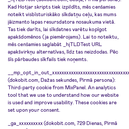
Kad Hotjar skripts tiek izpildīts, mēs cenšamies
noteikt visbīsturiskāko sīkdatņu ceļu, kas mums
jāizmanto lapas resursdatora nosaukuma vietā.
Tas tiek darīts, lai sīkdatnes varētu kopīgot
apakšdomēnos (ja piemērojams). Lai to noteiktu,
mēs cenšamies saglabāt _hjTLDTest URL
apakšvirkņu alternatīvas, līdz tas neizdodas. Pēc
šīs pārbaudes sīkfails tiek noņemts.
__mp_opt_in_out_xxxxxxxxxxxxxxxxxxxxxxxxxxxxxxxx
(dokobit.com, Dažas sekundes, Pirmā persona):
Third-party cookie from MixPanel. An analytics
tool that we use to understand how our website
is used and improve usability. These cookies are
set upon your consent.
_ga_xxxxxxxxxx (dokobit.com, 729 Dienas, Pirmā