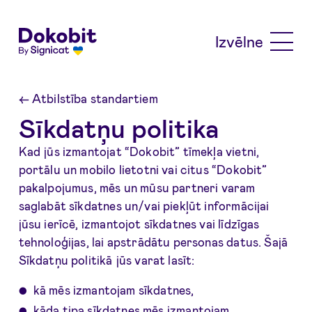
Skip to main content
Izvēlne
←
Atbilstība standartiem
Sīkdatņu politika
Kad jūs izmantojat “Dokobit” tīmekļa vietni,
portālu un mobilo lietotni vai citus “Dokobit”
pakalpojumus, mēs un mūsu partneri varam
saglabāt sīkdatnes un/vai piekļūt informācijai
jūsu ierīcē, izmantojot sīkdatnes vai līdzīgas
tehnoloģijas, lai apstrādātu personas datus. Šajā
Sīkdatņu politikā jūs varat lasīt:
kā mēs izmantojam sīkdatnes,
kāda tipa sīkdatnes mēs izmantojam,