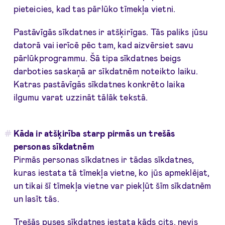
pieteicies, kad tas pārlūko tīmekļa vietni.
Pastāvīgās sīkdatnes ir atšķirīgas. Tās paliks jūsu
datorā vai ierīcē pēc tam, kad aizvērsiet savu
pārlūkprogrammu. Šā tipa sīkdatnes beigs
darboties saskaņā ar sīkdatnēm noteikto laiku.
Katras pastāvīgās sīkdatnes konkrēto laika
ilgumu varat uzzināt tālāk tekstā.
Kāda ir atšķirība starp pirmās un trešās
personas sīkdatnēm
Pirmās personas sīkdatnes ir tādas sīkdatnes,
kuras iestata tā tīmekļa vietne, ko jūs apmeklējat,
un tikai šī tīmekļa vietne var piekļūt šīm sīkdatnēm
un lasīt tās.
Trešās puses sīkdatnes iestata kāds cits, nevis