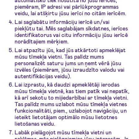
automātisko tiek nosūtīta no jūsu ierīces,
piemēram, IP adresi vai pārlūkprogrammas
veidu, lai atšķirtu jūsu ierīci no citām ierīcēm.
Lai saglabātu informāciju ierīcē un/vai
piekļūtu tai. Mēs saglabājam sīkdatnes, ierīces
identifikatorus vai citu informāciju jūsu ierīcē
norādītajiem mērķiem.
Lai atpazītu jūs, kad jūs atkārtoti apmeklējat
mūsu tīmekļa vietni. Tas palīdz mums
personalizēt saturu jums un ņemt vērā jūsu
izvēles (piemēram, jūsu izraudzīto valodu vai
autentifikācijas veidu).
Lai izprastu, kā daudzi apmeklētāji ierodas
mūsu tīmekļa vietnē, kas tiem patīk vai nepatīk,
kā arī sekotu to mijiedarbībai ar tīmekļa vietni.
Tas palīdz mums uzlabot mūsu tīmekļa vietnes
funkcionalitāti, piem., uzlabojot navigāciju, un
ieteikt lietotājam optimālo mūsu lietotnes
lietošanas veidu.
Labāk pielāgojot mūsu tīmekļa vietni un
reklāmas, mēs pielāgojamies jūsu interesēm. Ja