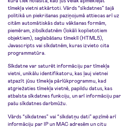
kura tiek nolasīta, kad jūs vēlāk apmeklējat
tīmekļa vietni atkārtoti. Vārds “sīkdatnes” šajā
politikā un piekrišanas paziņojumā attiecas arī uz
citām automātiskās datu vākšanas formām,
piemēram, zibsīkdatnēm (lokāli koplietotiem
objektiem), saglabāšanu tīmeklī (HTML5),
Javascripts vai sīkdatnēm, kuras izvieto cita
programmatūra.
Sīkdatne var saturēt informāciju par tīmekļa
vietni, unikālu identifikatoru, kas ļauj vietnei
atpazīt jūsu tīmekļa pārlūkprogrammu, kad
atgriežaties tīmekļa vietnē, papildu datus, kas
atbalsta sīkdatnes funkciju, un arī informāciju par
pašu sīkdatnes darbmūžu.
Vārds “sīkdatnes” vai “sīkdatņu dati” apzīmē arī
informāciju par IP un MAC adresēm un citu