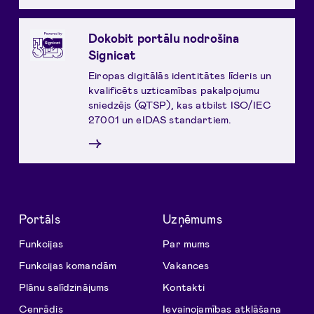
Dokobit portālu nodrošina
Signicat
Eiropas digitālās identitātes līderis un
kvalificēts uzticamības pakalpojumu
sniedzējs (QTSP), kas atbilst ISO/IEC
27001 un eIDAS standartiem.
→
Portāls
Uzņēmums
Funkcijas
Par mums
Funkcijas komandām
Vakances
Plānu salīdzinājums
Kontakti
Cenrādis
Ievainojamības atklāšana