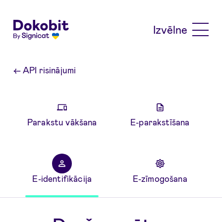
Skip to main content
Izvēlne
←
API risinājumi
Parakstu vākšana
E-parakstīšana
E-identifikācija
E-zīmogošana