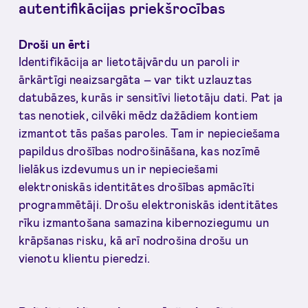
autentifikācijas priekšrocības
Droši un ērti
Identifikācija ar lietotājvārdu un paroli ir
ārkārtīgi neaizsargāta – var tikt uzlauztas
datubāzes, kurās ir sensitīvi lietotāju dati. Pat ja
tas nenotiek, cilvēki mēdz dažādiem kontiem
izmantot tās pašas paroles. Tam ir nepieciešama
papildus drošības nodrošināšana, kas nozīmē
lielākus izdevumus un ir nepieciešami
elektroniskās identitātes drošības apmācīti
programmētāji. Drošu elektroniskās identitātes
rīku izmantošana samazina kibernoziegumu un
krāpšanas risku, kā arī nodrošina drošu un
vienotu klientu pieredzi.