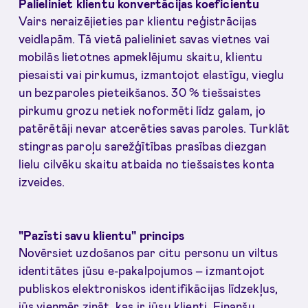
Palieliniet klientu konvertācijas koeficientu
Vairs neraizējieties par klientu reģistrācijas
veidlapām. Tā vietā palieliniet savas vietnes vai
mobilās lietotnes apmeklējumu skaitu, klientu
piesaisti vai pirkumus, izmantojot elastīgu, vieglu
un bezparoles pieteikšanos. 30 % tiešsaistes
pirkumu grozu netiek noformēti līdz galam, jo
patērētāji nevar atcerēties savas paroles. Turklāt
stingras paroļu sarežģītības prasības diezgan
lielu cilvēku skaitu atbaida no tiešsaistes konta
izveides.
"Pazīsti savu klientu" princips
Novērsiet uzdošanos par citu personu un viltus
identitātes jūsu e-pakalpojumos – izmantojot
publiskos elektroniskos identifikācijas līdzekļus,
jūs vienmēr zināt, kas ir jūsu klienti. Finanšu