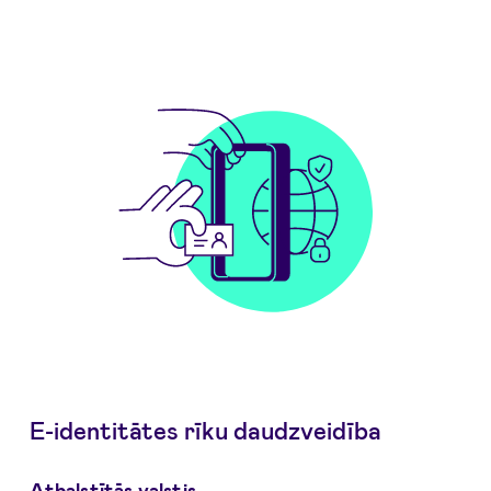
E-identitātes rīku daudzveidība
Atbalstītās valstis