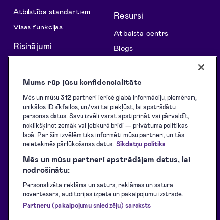
Atbilstība standartiem
Resursi
Visas funkcijas
Atbalsta centrs
Risinājumi
Blogs
API risinājumi
Klientu stāsti
Parakstu vākšana
Izstrādātājiem
Mums rūp jūsu konfidencialitāte
E-parakstīšana
Atbalstītie eID rīki
Mēs un mūsu
312
partneri ierīcē glabā informāciju, piemēram,
unikālos ID sīkfailos, un/vai tai piekļūst, lai apstrādātu
E-identifikācija
Lejupielādes
personas datus. Savu izvēli varat apstiprināt vai pārvaldīt,
E-zīmogošana
Pakalpojumu sniegšanas
noklikšķinot zemāk vai jebkurā brīdī — privātuma politikas
noteikumi
lapā. Par šīm izvēlēm tiks informēti mūsu partneri, un tās
neietekmēs pārlūkošanas datus.
Sīkdatņu politika
Privātuma politika
Mēs un mūsu partneri apstrādājam datus, lai
Pakalpojumu pieejamība
nodrošinātu:
Piekļūstamības paziņojums
Personalizēta reklāma un saturs, reklāmas un satura
novērtēšana, auditorijas izpēte un pakalpojumu izstrāde.
Partneru (pakalpojumu sniedzēju) saraksts