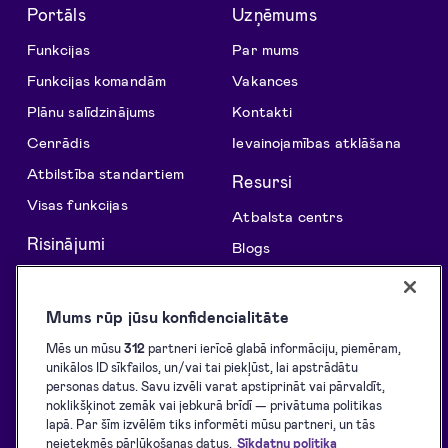
Portāls
Uzņēmums
Funkcijas
Par mums
Funkcijas komandām
Vakances
Plānu salīdzinājums
Kontakti
Cenrādis
Ievainojamības atklāšana
Atbilstība standartiem
Resursi
Visas funkcijas
Atbalsta centrs
Risinājumi
Blogs
API risinājumi
Klientu stāsti
Parakstu vākšana
Izstrādātājiem
Mums rūp jūsu konfidencialitāte
E-parakstīšana
Atbalstītie eID rīki
Mēs un mūsu
312
partneri ierīcē glabā informāciju, piemēram,
unikālos ID sīkfailos, un/vai tai piekļūst, lai apstrādātu
E-identifikācija
Lejupielādes
personas datus. Savu izvēli varat apstiprināt vai pārvaldīt,
E-zīmogošana
Pakalpojumu sniegšanas
noklikšķinot zemāk vai jebkurā brīdī — privātuma politikas
noteikumi
lapā. Par šīm izvēlēm tiks informēti mūsu partneri, un tās
neietekmēs pārlūkošanas datus.
Sīkdatņu politika