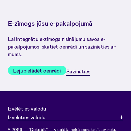
E-zīmogs jūsu e-pakalpojumā
Lai integrētu e-zīmoga risinājumu savos e-
pakalpojumos, skatiet cenrādi un sazinieties ar
mums.
Lejupielādēt cenrādi
Sazināties
Izvēlēties valodu
Izvēlēties valodu
© 2026 — "Dokobit" — vieglāk, nekā parakstīt ar roku