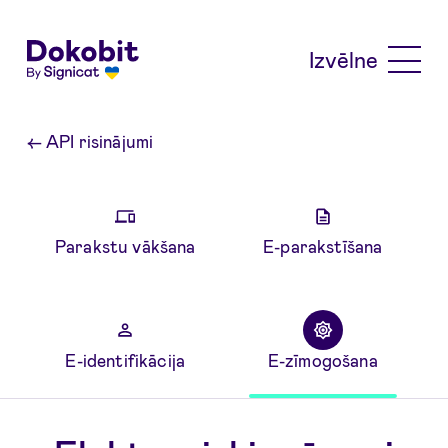
Skip to main content
Izvēlne
←
API risinājumi
Parakstu vākšana
E-parakstīšana
E-identifikācija
E-zīmogošana