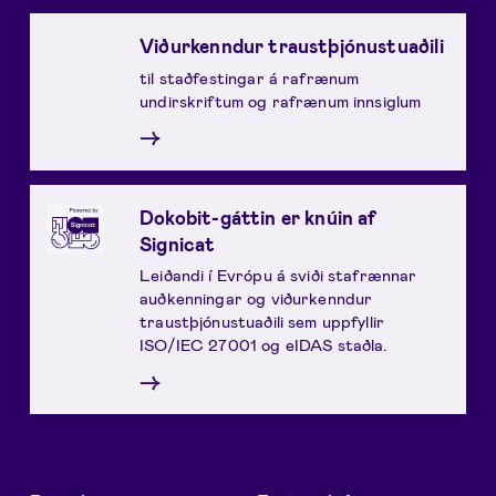
Viðurkenndur traustþjónustuaðili
til staðfestingar á rafrænum
undirskriftum og rafrænum innsiglum
→
Dokobit-gáttin er knúin af
Signicat
Leiðandi í Evrópu á sviði stafrænnar
auðkenningar og viðurkenndur
traustþjónustuaðili sem uppfyllir
ISO/IEC 27001 og eIDAS staðla.
→