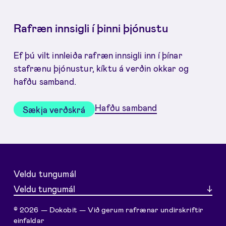
Rafræn innsigli í þinni þjónustu
Ef þú vilt innleiða rafræn innsigli inn í þínar
stafrænu þjónustur, kíktu á verðin okkar og
hafðu samband.
Hafðu samband
Sækja verðskrá
Veldu tungumál
Veldu tungumál
© 2026 — Dokobit — Við gerum rafrænar undirskriftir
einfaldar