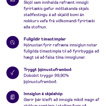
Skjöl sem innihalda rafrænt innsigli
fyrirtækis gefur móttakanda skjals
staðfestingu á að skjalið komi án
nokkurs vafa frá viðkomandi fyrirtæki
eða stofnun.
Fullgildir tímastimplar
Þjónustan fyrir rafræna innsiglun notar
fullgilda tímastimpla til að fyrirbyggja að
hægt sé að falsa tíma innsiglunar.
Tryggt þjónustuframboð
Dokobit tryggir 99,90%
þjónustuframboð.
Innsiglun á skjalahóp
Gerir þér kleift að innsigla mikið magn af
skjölum samtímis í staðinn fyrir að