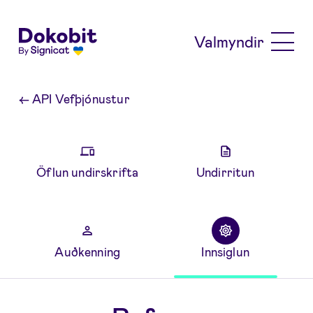
Skip to main content
Valmyndir
←
API Vefþjónustur
Öflun undirskrifta
Undirritun
Auðkenning
Innsiglun