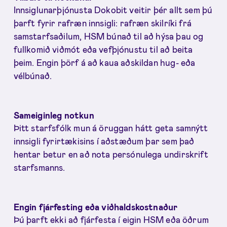
Innsiglunarþjónusta Dokobit veitir þér allt sem þú
þarft fyrir rafræn innsigli: rafræn skilríki frá
samstarfsaðilum, HSM búnað til að hýsa þau og
fullkomið viðmót eða vefþjónustu til að beita
þeim. Engin þörf á að kaua aðskildan hug- eða
vélbúnað.
Sameiginleg notkun
Þitt starfsfólk mun á öruggan hátt geta samnýtt
innsigli fyrirtækisins í aðstæðum þar sem það
hentar betur en að nota persónulega undirskrift
starfsmanns.
Engin fjárfesting eða viðhaldskostnaður
Þú þarft ekki að fjárfesta í eigin HSM eða öðrum