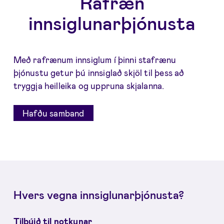
Rafræn
innsiglunarþjónusta
Með rafrænum innsiglum í þinni stafrænu
þjónustu getur þú innsiglað skjöl til þess að
tryggja heilleika og uppruna skjalanna.
Hafðu samband
Hvers vegna innsiglunarþjónusta?
Tilbúið til notkunar