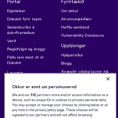
Portal
Fyrirtækið
Eiginleikar
Um okkur
Dokobit fyrir teymi
Atvinnutækifæri
Samanburður á
Hafðu samband
áskriftarleiðum
Vulnerability Disclosure
Verð
Upplýsingar
Reglufylgni og öryggi
Hjálparsíður
Fáðu sem mest út úr
Dokobit
Blogg
Ánægðir viðskiptavinir hjá
Lausnir
Dokobit
API Vefþjónustur
Fyrir forritara
Okkur er annt um persónuvernd
Öflun undirskrifta
Stuðningur við rafræn
We and our
312
partners store and/or access information on a
Undirritun
skilríki
device, such as unique IDs in cookies to process personal data.
You may accept or manage your choices by clicking below or at
Auðkenning
Niðurhal
any time in the privacy policy page. These choices will be
Innsiglun
Þjónustuskilmálar
signaled to our partners and will not affect browsing