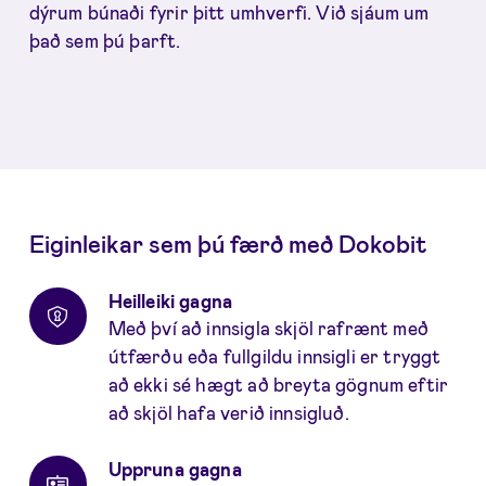
dýrum búnaði fyrir þitt umhverfi. Við sjáum um
það sem þú þarft.
Eiginleikar sem þú færð með Dokobit
Heilleiki gagna
Með því að innsigla skjöl rafrænt með
útfærðu eða fullgildu innsigli er tryggt
að ekki sé hægt að breyta gögnum eftir
að skjöl hafa verið innsigluð.
Uppruna gagna