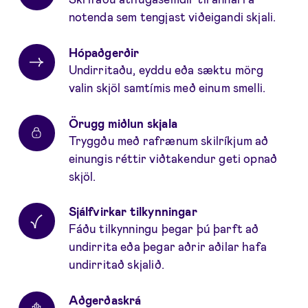
notenda sem tengjast viðeigandi skjali.
Hópaðgerðir
Undirritaðu, eyddu eða sæktu mörg
valin skjöl samtímis með einum smelli.
Örugg miðlun skjala
Tryggðu með rafrænum skilríkjum að
einungis réttir viðtakendur geti opnað
skjöl.
Sjálfvirkar tilkynningar
Fáðu tilkynningu þegar þú þarft að
undirrita eða þegar aðrir aðilar hafa
undirritað skjalið.
Aðgerðaskrá