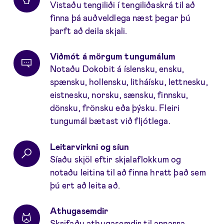
Vistaðu tengiliði í tengiliðaskrá til að
finna þá auðveldlega næst þegar þú
þarft að deila skjali.
Viðmót á mörgum tungumálum
Notaðu Dokobit á íslensku, ensku,
spænsku, hollensku, litháísku, lettnesku,
eistnesku, norsku, sænsku, finnsku,
dönsku, frönsku eða þýsku. Fleiri
tungumál bætast við fljótlega.
Leitarvirkni og síun
Síaðu skjöl eftir skjalaflokkum og
notaðu leitina til að finna hratt það sem
þú ert að leita að.
Athugasemdir
Skrifaðu athugasemdir til annarra