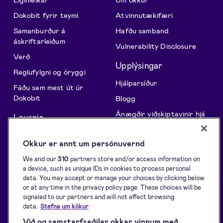
Dokobit fyrir teymi
Atvinnutækifæri
Samanburður á
Hafðu samband
áskriftarleiðum
Vulnerability Disclosure
Verð
Upplýsingar
Reglufylgni og öryggi
Hjálparsíður
Fáðu sem mest út úr
Dokobit
Blogg
Ánægðir viðskiptavinir hjá
Lausnir
Dokobit
API Vefþjónustur
Fyrir forritara
Okkur er annt um persónuvernd
Öflun undirskrifta
Stuðningur við rafræn
We and our
310
partners store and/or access information on
Undirritun
skilríki
a device, such as unique IDs in cookies to process personal
data. You may accept or manage your choices by clicking below
Auðkenning
Niðurhal
or at any time in the privacy policy page. These choices will be
Innsiglun
Þjónustuskilmálar
signaled to our partners and will not affect browsing
data.
Stefna um kökur
Persónuverndarstefna
Við og samstarfsaðilar okkar vinnum með