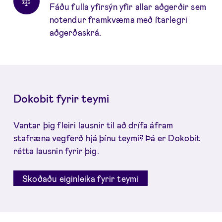
Fáðu fulla yfirsýn yfir allar aðgerðir sem
notendur framkvæma með ítarlegri
aðgerðaskrá.
Dokobit fyrir teymi
Vantar þig fleiri lausnir til að drífa áfram
stafræna vegferð hjá þínu teymi? Þá er Dokobit
rétta lausnin fyrir þig.
Skoðaðu eiginleika fyrir teymi