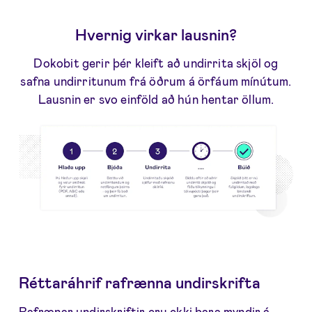
Hvernig virkar lausnin?
Dokobit gerir þér kleift að undirrita skjöl og
safna undirritunum frá öðrum á örfáum mínútum.
Lausnin er svo einföld að hún hentar öllum.
Réttaráhrif rafrænna undirskrifta
Rafrænar undirskriftir eru ekki bara myndir á