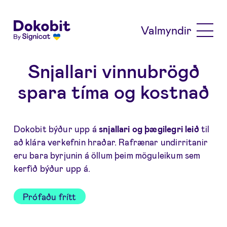
Skip to main content
Valmyndir
Snjallari vinnubrögð
spara tíma og kostnað
Dokobit býður upp á
snjallari og þægilegri leið
til
að klára verkefnin hraðar. Rafrænar undirritanir
eru bara byrjunin á öllum þeim möguleikum sem
kerfið býður upp á.
Prófaðu frítt