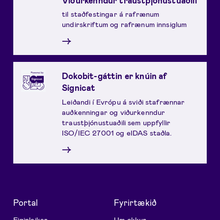
til staðfestingar á rafrænum
undirskriftum og rafrænum innsiglum
→
Dokobit-gáttin er knúin af
Signicat
Leiðandi í Evrópu á sviði stafrænnar
auðkenningar og viðurkenndur
traustþjónustuaðili sem uppfyllir
ISO/IEC 27001 og eIDAS staðla.
→
Portal
Fyrirtækið
Eiginleikar
Um okkur