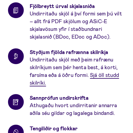
Fjölbreytt úrval skjalasniða
Undirritaðu skjöl á því formi sem þú vilt
– allt frá PDF skjölum og ASiC-E
skjalavösum yfir í staðbundnari
skjalasnið (BDoc, EDoc og ADoc).
Styðjum fjölda rafrænna skilríkja
Undirritaðu skjöl með þeim rafrænu
skilríkjum sem þér henta best, á korti,
farsíma eða á öðru formi.
Sjá öll studd
skilríki.
Sannprófun undirskrifta
Athugaðu hvort undirritanir annarra
aðila séu gildar og lagalega bindandi.
Tengiliðir og flokkar