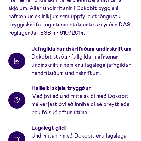
skjölum. Allar undirritanir í Dokobit byggja á
rafrænum skilríkjum sem uppfylla ströngustu
öryggiskröfur og standast ítrustu skilyrði eIDAS-
reglugerðar ESB nr. 910/2014.
Jafngilda handskrifuðum undirskriftum
Dokobit styður fullgildar rafrænar
undirskriftir sem eru lagalega jafngildar
handrituðum undirskriftum.
Heilleiki skjala tryggður
Með því að undirrita skjöl með Dokobit
má verjast því að innihaldi sé breytt eða
þau fölsuð aftur í tíma.
Lagalegt gildi
Undirritanir með Dokobit eru lagalega