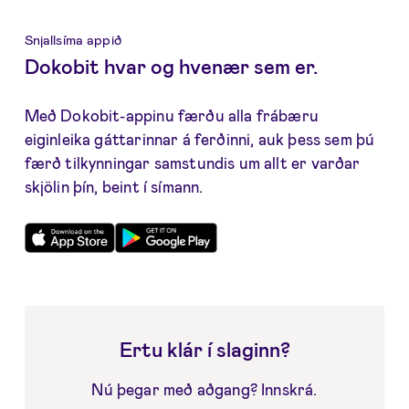
Snjallsíma appið
Dokobit hvar og hvenær sem er.
Með Dokobit-appinu færðu alla frábæru
eiginleika gáttarinnar á ferðinni, auk þess sem þú
færð tilkynningar samstundis um allt er varðar
skjölin þín, beint í símann.
Ertu klár í slaginn?
Nú þegar með aðgang?
Innskrá
.