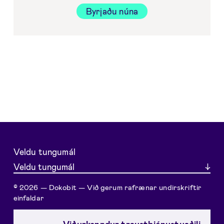
Byrjaðu núna
Veldu tungumál
Veldu tungumál
© 2026 — Dokobit — Við gerum rafrænar undirskriftir
einfaldar
Viðurkenndur traustþjónustuaðili