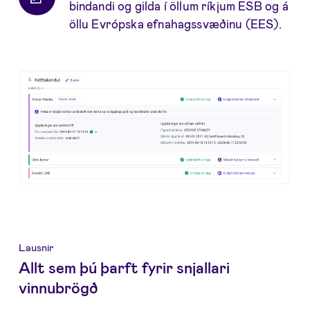
bindandi og gilda í öllum ríkjum ESB og á
öllu Evrópska efnahagssvæðinu (EES).
Lausnir
Allt sem þú þarft fyrir snjallari
vinnubrögð