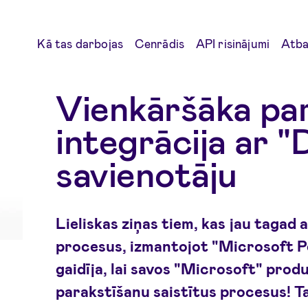
Kā tas darbojas
Cenrādis
API risinājumi
Atbal
Vienkāršāka pa
integrācija ar "
savienotāju
Lieliskas ziņas tiem, kas jau tagad
procesus, izmantojot "Microsoft P
gaidīja, lai savos "Microsoft" prod
parakstīšanu saistītus procesus! T