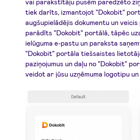
vai parakstītāju pusēm paredzēto ziņo
tiek darīts, izmantojot "Dokobit" port
augšupielādējis dokumentu un veicis 
parādīts "Dokobit" portālā, tāpēc uza
ielūguma e-pastu un paraksta saņem
"Dokobit" portāla tiešsaistes lietotā
paziņojumus un daļu no "Dokobit" por
veidot ar jūsu uzņēmuma logotipu un