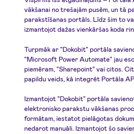
vākšanai no trešajām pusēm, un tā p
parakstīšanas portāls. Līdz šim to v
izmantojot dažas vienkāršas koda ri
Turpmāk ar "Dokobit" portāla savieno
"Microsoft Power Automate" jau eso
piemēram, "Sharepoint" vai citos. Cit
papildu veids, kā integrēt Portāla AP
Izmantojot "Dokobit" portāla savieno
elektronisko parakstu vākšanas pr
formātam, iestatot pielāgotas dokum
nedarot manuāli. Izmantojot šo savien