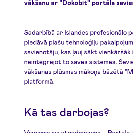
vākšanu ar "Dokobit" portāla savie
Sadarbībā ar Islandes profesionālo 
piedāvā plašu tehnoloģiju pakalpojum
savienotāju, kas ļauj sākt vienkāršāk
neintegrējot to savās sistēmās. Savie
vākšanas plūsmas mākoņa bāzētā "M
platformā.
Kā tas darbojas?
Vispirms īss atgādinājums – Portāla 