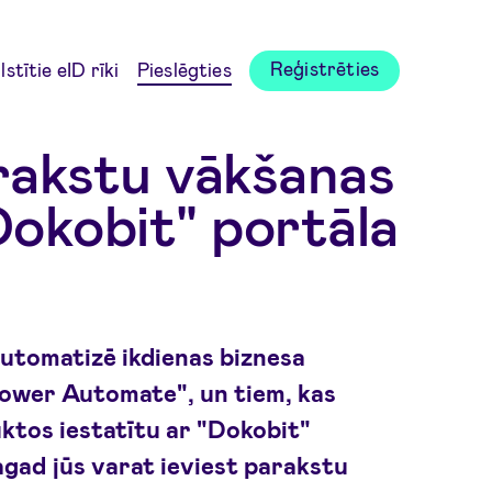
Reģistrēties
stītie eID rīki
Pieslēgties
rakstu vākšanas
Dokobit" portāla
 automatizē ikdienas biznesa
ower Automate", un tiem, kas
uktos iestatītu ar "Dokobit"
agad jūs varat ieviest parakstu