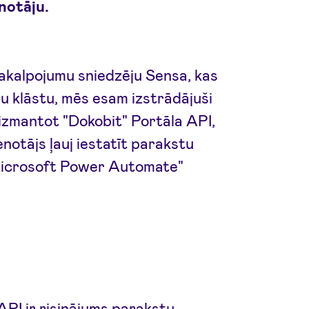
notāju.
pakalpojumu sniedzēju Sensa, kas
u klāstu, mēs esam izstrādājuši
 izmantot "Dokobit" Portāla API,
notājs ļauj iestatīt parakstu
icrosoft Power Automate"
API ir risinājums parakstu