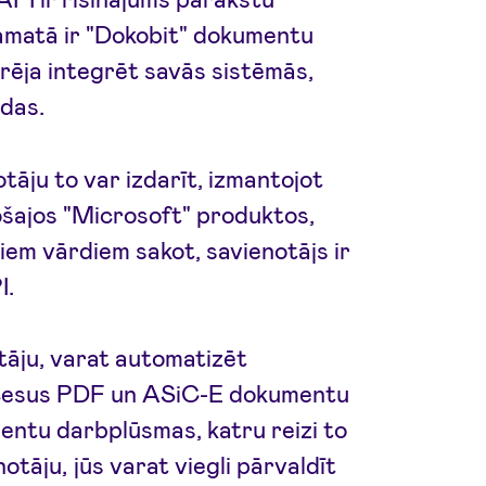
amatā ir "Dokobit" dokumentu
arēja integrēt savās sistēmās,
ndas.
tāju to var izdarīt, izmantojot
šajos "Microsoft" produktos,
iem vārdiem sakot, savienotājs ir
I.
tāju, varat automatizēt
ocesus PDF un ASiC-E dokumentu
entu darbplūsmas, katru reizi to
otāju, jūs varat viegli pārvaldīt