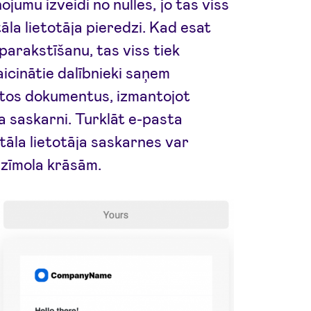
jumu izveidi no nulles, jo tas viss
āla lietotāja pieredzi. Kad esat
parakstīšanu, tas viss tiek
icinātie dalībnieki saņem
tos dokumentus, izmantojot
ja saskarni. Turklāt e-pasta
tāla lietotāja saskarnes var
 zīmola krāsām.