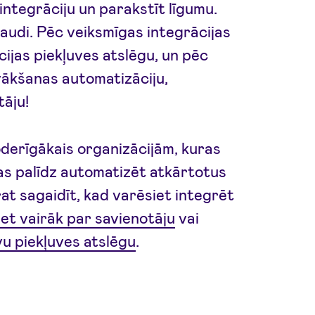
integrāciju un parakstīt līgumu.
baudi. Pēc veiksmīgas integrācijas
jas piekļuves atslēgu, un pēc
vākšanas automatizāciju,
tāju!
oderīgākais organizācijām, kuras
as palīdz automatizēt atkārtotus
t sagaidīt, kad varēsiet integrēt
iet vairāk par savienotāju
vai
vu piekļuves atslēgu
.