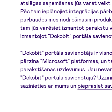
atslēgas saņemšanas jūs varat veikt 
Pēc tam ieplānojiet integrācijas pār
pārbaudes mēs nodrošināsim produkci
tam jūs varēsiet izmantot parakstu 
izmantojot "Dokobit" portāla savieno
"Dokobit" portāla savienotājs ir visn
pārzina "Microsoft" platformas, un t
parakstīšanas uzdevumus. Jau nevara
"Dokobit" portāla savienotāju?
Uzzin
sazinieties ar mums un
pieprasiet sa