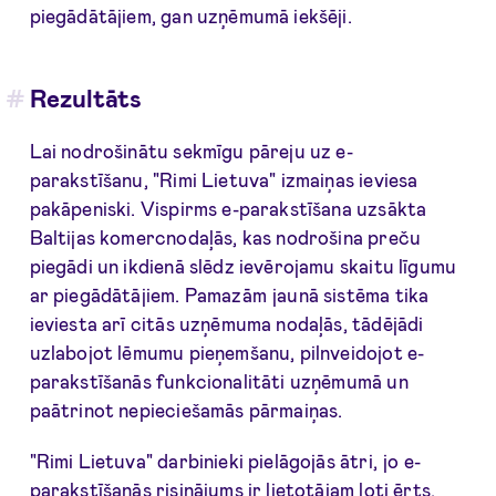
piegādātājiem, gan uzņēmumā iekšēji.
Rezultāts
Lai nodrošinātu sekmīgu pāreju uz e-
parakstīšanu, "Rimi Lietuva" izmaiņas ieviesa
pakāpeniski. Vispirms e-parakstīšana uzsākta
Baltijas komercnodaļās, kas nodrošina preču
piegādi un ikdienā slēdz ievērojamu skaitu līgumu
ar piegādātājiem. Pamazām jaunā sistēma tika
ieviesta arī citās uzņēmuma nodaļās, tādējādi
uzlabojot lēmumu pieņemšanu, pilnveidojot e-
parakstīšanās funkcionalitāti uzņēmumā un
paātrinot nepieciešamās pārmaiņas.
"Rimi Lietuva" darbinieki pielāgojās ātri, jo e-
parakstīšanās risinājums ir lietotājam ļoti ērts.