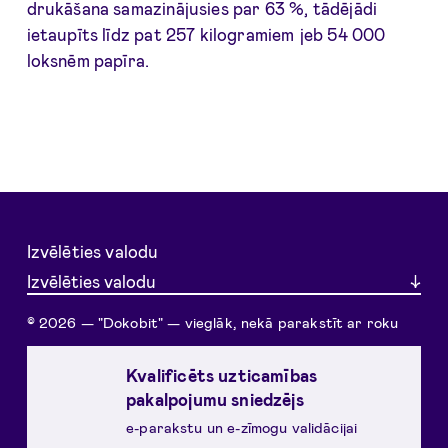
drukāšana samazinājusies par 63 %, tādējādi
ietaupīts līdz pat 257 kilogramiem jeb 54 000
loksnēm papīra.
Izvēlēties valodu
Izvēlēties valodu
© 2026 — "Dokobit" — vieglāk, nekā parakstīt ar roku
Kvalificēts uzticamības
pakalpojumu sniedzējs
e-parakstu un e-zīmogu validācijai