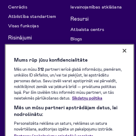
Cenrādis
Ievainojamības atklāšana
Atbilstība standartiem
Resursi
Visas funkcijas
Atbalsta centrs
Risinājumi
Blogs
API risinājumi
Klientu stāsti
Parakstu vākšana
Izstrādātājiem
Mums rūp jūsu konfidencialitāte
E-parakstīšana
Atbalstītie eID rīki
Mēs un mūsu
312
partneri ierīcē glabā informāciju, piemēram,
unikālos ID sīkfailos, un/vai tai piekļūst, lai apstrādātu
E-identifikācija
Lejupielādes
personas datus. Savu izvēli varat apstiprināt vai pārvaldīt,
E-zīmogošana
Pakalpojumu sniegšanas
noklikšķinot zemāk vai jebkurā brīdī — privātuma politikas
noteikumi
lapā. Par šīm izvēlēm tiks informēti mūsu partneri, un tās
neietekmēs pārlūkošanas datus.
Sīkdatņu politika
Privātuma politika
Mēs un mūsu partneri apstrādājam datus, lai
Pakalpojumu pieejamība
nodrošinātu:
Piekļūstamības paziņojums
Personalizēta reklāma un saturs, reklāmas un satura
novērtēšana, auditorijas izpēte un pakalpojumu izstrāde.