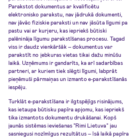
Parakstot dokumentus ar kvalificētu
elektronisko parakstu, nav jādrukā dokumenti,
nav jāvāc fiziskie paraksti un nav jāsūta līgumi pa
pastu vai ar kurjeru, kas iepriekš būtiski
palēnināja līgumu parakstīšanas procesu. Tagad
viss ir daudz vienkāršāk – dokumentus var
parakstīt no jebkuras vietas tikai dažu minūšu
laikā. Uzņēmums ir gandarīts, ka arī sadarbības
partneri, ar kuriem tiek slēgti līgumi, labprāt
pieņēmuši pārmaiņas un izmanto e-parakstīšanās
iespēju.
Turklāt e-parakstīšana ir ilgtspējīgs risinājums,
kas ietaupa būtisku papīra apjomu, kas iepriekš
tika izmantots dokumentu drukāšanai. Kopš
jaunās sistēmas ieviešanas "Rimi Lietuva" jau
sasniegusi nozīmīgus rezultātus – īsā laikā papīra