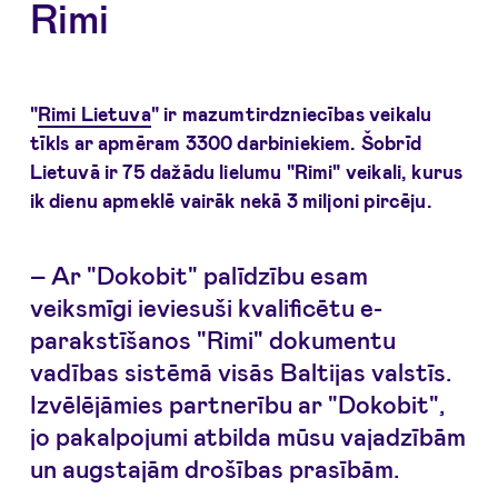
Rimi
"
Rimi Lietuva
" ir mazumtirdzniecības veikalu
tīkls ar apmēram 3300 darbiniekiem. Šobrīd
Lietuvā ir 75 dažādu lielumu "Rimi" veikali, kurus
ik dienu apmeklē vairāk nekā 3 miljoni pircēju.
– Ar "Dokobit" palīdzību esam
veiksmīgi ieviesuši kvalificētu e-
parakstīšanos "Rimi" dokumentu
vadības sistēmā visās Baltijas valstīs.
Izvēlējāmies partnerību ar "Dokobit",
jo pakalpojumi atbilda mūsu vajadzībām
un augstajām drošības prasībām.