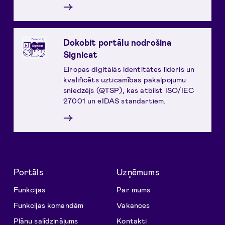
→
Dokobit portālu nodrošina
Signicat
Eiropas digitālās identitātes līderis un
kvalificēts uzticamības pakalpojumu
sniedzējs (QTSP), kas atbilst ISO/IEC
27001 un eIDAS standartiem.
→
Portāls
Uzņēmums
Funkcijas
Par mums
Funkcijas komandām
Vakances
Plānu salīdzinājums
Kontakti