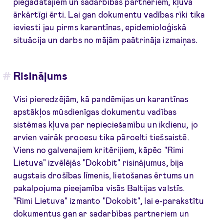
piegādātājiem un sadarbības partneriem, kļuva
ārkārtīgi ērti. Lai gan dokumentu vadības rīki tika
ieviesti jau pirms karantīnas, epidemioloģiskā
situācija un darbs no mājām paātrināja izmaiņas.
Risinājums
Visi pieredzējām, kā pandēmijas un karantīnas
apstākļos mūsdienīgas dokumentu vadības
sistēmas kļuva par nepieciešamību un ikdienu, jo
arvien vairāk procesu tika pārcelti tiešsaistē.
Viens no galvenajiem kritērijiem, kāpēc "Rimi
Lietuva" izvēlējās "Dokobit" risinājumus, bija
augstais drošības līmenis, lietošanas ērtums un
pakalpojuma pieejamība visās Baltijas valstīs.
"Rimi Lietuva" izmanto "Dokobit", lai e-parakstītu
dokumentus gan ar sadarbības partneriem un