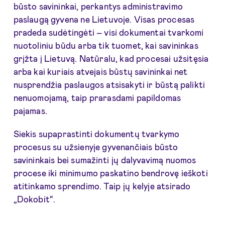
būsto savininkai, perkantys administravimo
paslaugą gyvena ne Lietuvoje. Visas procesas
pradeda sudėtingėti – visi dokumentai tvarkomi
nuotoliniu būdu arba tik tuomet, kai savininkas
grįžta į Lietuvą. Natūralu, kad procesai užsitęsia
arba kai kuriais atvejais būstų savininkai net
nusprendžia paslaugos atsisakyti ir būstą palikti
nenuomojamą, taip prarasdami papildomas
pajamas.
Siekis supaprastinti dokumentų tvarkymo
procesus su užsienyje gyvenančiais būsto
savininkais bei sumažinti jų dalyvavimą nuomos
procese iki minimumo paskatino bendrovę ieškoti
atitinkamo sprendimo. Taip jų kelyje atsirado
„Dokobit“.