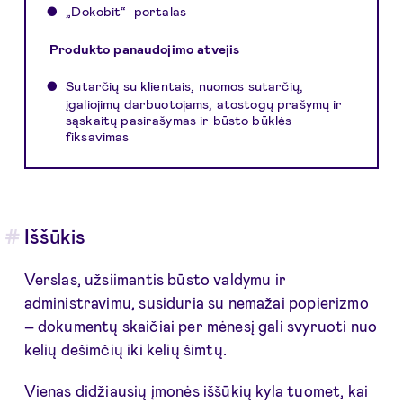
„Dokobit“ portalas
Produkto panaudojimo atvejis
Sutarčių su klientais, nuomos sutarčių,
įgaliojimų darbuotojams, atostogų prašymų ir
sąskaitų pasirašymas ir būsto būklės
fiksavimas
Iššūkis
Verslas, užsiimantis būsto valdymu ir
administravimu, susiduria su nemažai popierizmo
– dokumentų skaičiai per mėnesį gali svyruoti nuo
kelių dešimčių iki kelių šimtų.
Vienas didžiausių įmonės iššūkių kyla tuomet, kai