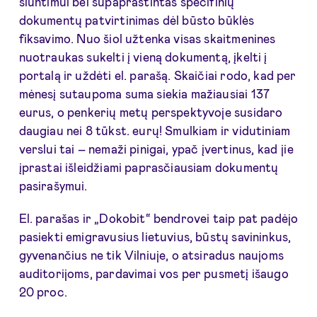
siuntimui bei supaprastintas specifinių
dokumentų patvirtinimas dėl būsto būklės
fiksavimo. Nuo šiol užtenka visas skaitmenines
nuotraukas sukelti į vieną dokumentą, įkelti į
portalą ir uždėti el. parašą. Skaičiai rodo, kad per
mėnesį sutaupoma suma siekia mažiausiai 137
eurus, o penkerių metų perspektyvoje susidaro
daugiau nei 8 tūkst. eurų! Smulkiam ir vidutiniam
verslui tai – nemaži pinigai, ypač įvertinus, kad jie
įprastai išleidžiami paprasčiausiam dokumentų
pasirašymui.
El. parašas ir „Dokobit“ bendrovei taip pat padėjo
pasiekti emigravusius lietuvius, būstų savininkus,
gyvenančius ne tik Vilniuje, o atsiradus naujoms
auditorijoms, pardavimai vos per pusmetį išaugo
20 proc.