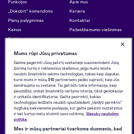
Funkcijos
Apie mus
„Dokobit“ komandoms
Karjera
Planų palyginimas
Kontaktai
Kainos
Pažeidžiamumo viešinimas
Patikimumas
Informacija
Išnaudok visas „Dokobit“
Pagalbos centras
Mums rūpi Jūsų privatumas
galimybes
Tinklaraštis
Galime pagerinti Jūsų patirtį svetainėje suasmenindami Jūsų
Sprendimai
žiūrimą turinį ir reklaminius skelbimus, jeigu mums leisite
Klientų istorijos
naudoti žiniatinklio sekimo technologijas, tokias kaip slapukai,
API sprendimai
Resursai programuotojams
kurie mums ir mūsų
310
partneriams padės suprasti, kaip Jūs
El. pasirašymo inicijavimas
bendraujate su svetaine. Tai gali būti tokia informacija, kaip
Palaikomos eID priemonės
pavyzdžiui, unikali žiniatinklio naršymo istorija, tiksli geolokacija
El. pasirašymas
ir unikalūs identifikatoriai. Galite pasirinkti, kokias
Atsisiuntimai
technologijas leidžiate naudoti spustelėdami „Valdyti parinktis“
El. identifikavimas
Paslaugų teikimo sąlygos
mygtuką kiekviename puslapyje, kur galite pakeisti nustatymus
El. spaudai
ir bet kuriuo metu atsiimti savo sutikimą.
Slapukų naudojimo
Privatumo politika
politika
Paslaugų pasiekiamumas
Mes ir mūsų partneriai tvarkome duomenis, kad