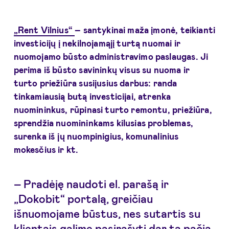
„Rent Vilnius“
– santykinai maža įmonė, teikianti
investicijų į nekilnojamąjį turtą nuomai ir
nuomojamo būsto administravimo paslaugas. Ji
perima iš būsto savininkų visus su nuoma ir
turto priežiūra susijusius darbus: randa
tinkamiausią butą investicijai, atrenka
nuomininkus, rūpinasi turto remontu, priežiūra,
sprendžia nuomininkams kilusias problemas,
surenka iš jų nuompinigius, komunalinius
mokesčius ir kt.
– Pradėję naudoti el. parašą ir
„Dokobit“ portalą, greičiau
išnuomojame būstus, nes sutartis su
klientais galime pasirašyti dar tą pačią