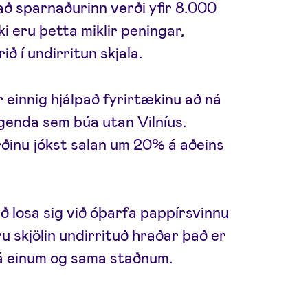
 að sparnaðurinn verði yfir 8.000
ki eru þetta miklir peningar,
ð í undirritun skjala.
einnig hjálpað fyrirtækinu að ná
igenda sem búa utan Vilníus.
ðinu jókst salan um 20% á aðeins
að losa sig við óþarfa pappírsvinnu
eru skjölin undirrituð hraðar það er
 á einum og sama staðnum.