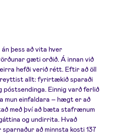
a án þess að vita hver
örðunar gæti orðið. Á innan við
irra hefði verið rétt. Eftir að öll
breyttist allt: fyrirtækið sparaði
 póstsendinga. Einnig varð ferlið
a mun einfaldara – hægt er að
stað með því að bæta stafrænum
 gáttina og undirrita. Hvað
 sparnaður að minnsta kosti 137