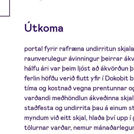
Útkoma
portal fyrir rafræna undirritun skjal
raunverulegur ávinningur þeirrar ákv
hálfu ári var þeim ljóst að ákvörðun þe
ferlin höfðu verið flutt yfir í Dokobit 
tíma og kostnað vegna prentunnar og
varðandi meðhöndlun ákveðinna skjal
staðfesta og undirrita þau á einum 
myndum við eitt skjal, hlaða því upp í
tölurnar varðar, nemur mánaðarlegur