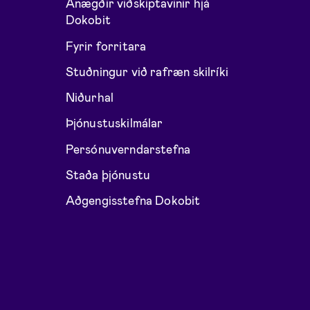
Ánægðir viðskiptavinir hjá
Dokobit
Fyrir forritara
Stuðningur við rafræn skilríki
Niðurhal
Þjónustuskilmálar
Persónuverndarstefna
Staða þjónustu
Aðgengisstefna Dokobit