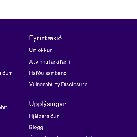
Fyrirtækið
Um okkur
Atvinnutækifæri
eiðum
Hafðu samband
Vulnerability Disclosure
Upplýsingar
bit
Hjálparsíður
Blogg