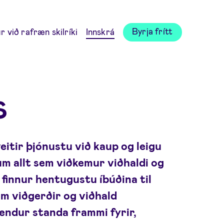
Byrja frítt
 við rafræn skilríki
Innskrá
s
veitir þjónustu við kaup og leigu
m allt sem viðkemur viðhaldi og
 finnur hentugustu íbúðina til
 um viðgerðir og viðhald
jendur standa frammi fyrir,