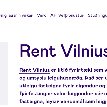
nig lausnin virkar
Verð
API Vefþjónustur
Stuðningur
Rent Vilniu
Rent Vilnius
er lítið fyrirtæki sem 
og umsýslu leiguhúsnæða. Það sér u
útleigu fasteigna fyrir eigendur og:
fjárfestingar, velur leigjendur, sér
fasteigna, leysir vandamál sem leig