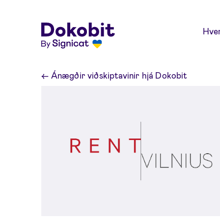
Skip to main content
Hver
←
Ánægðir viðskiptavinir hjá Dokobit