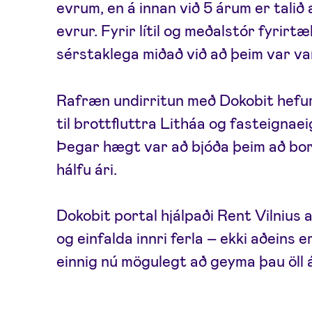
evrum, en á innan við 5 árum er talið
evrur. Fyrir lítil og meðalstór fyrirtæ
sérstaklega miðað við að þeim var vari
Rafræn undirritun með Dokobit hefur 
til brottfluttra Litháa og fasteignae
Þegar hægt var að bjóða þeim að bor
hálfu ári.
Dokobit portal hjálpaði Rent Vilnius 
og einfalda innri ferla – ekki aðeins 
einnig nú mögulegt að geyma þau öll