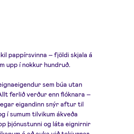
il pappírsvinna – fjöldi skjala á
m upp í nokkur hundruð.
teignaeigendur sem búa utan
llt ferlið verður enn flóknara –
egar eigandinn snýr aftur til
 og í sumum tilvikum ákveða
p þjónustunni og láta eignirnir
kanum á að auka við tekjurnar