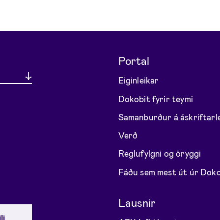
Portal
Eiginleikar
Dokobit fyrir teymi
Samanburður á áskriftarl
Verð
Reglufylgni og öryggi
Fáðu sem mest út úr Doko
Lausnir
li