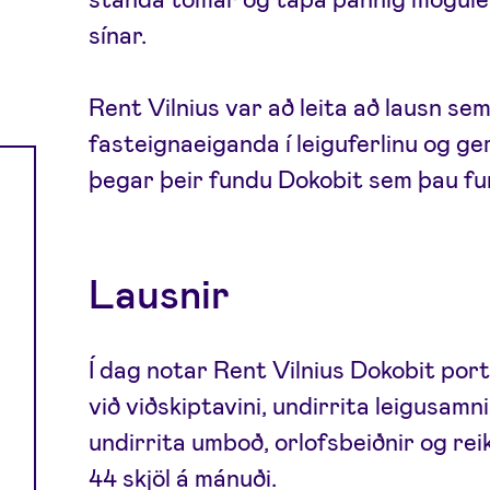
sínar.
Rent Vilnius var að leita að lausn s
fasteignaeiganda í leiguferlinu og ger
þegar þeir fundu Dokobit sem þau fun
Lausnir
Í dag notar Rent Vilnius Dokobit port
við viðskiptavini, undirrita leigusam
undirrita umboð, orlofsbeiðnir og rei
44 skjöl á mánuði.