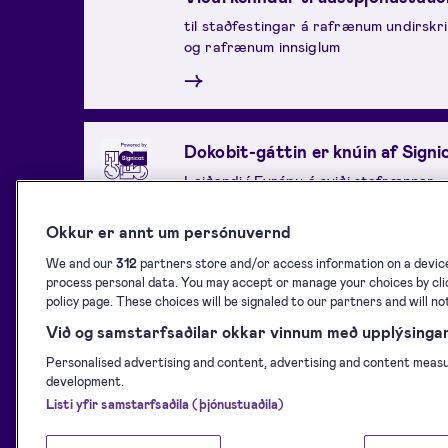
til staðfestingar á rafrænum undirskr
og rafrænum innsiglum
→
Dokobit-gáttin er knúin af Signi
Leiðandi í Evrópu á sviði stafrænnar
auðkenningar og viðurkenndur
traustþjónustuaðili sem uppfyllir ISO/
Okkur er annt um persónuvernd
27001 og eIDAS staðla.
We and our
312
partners store and/or access information on a device,
→
process personal data. You may accept or manage your choices by clic
policy page. These choices will be signaled to our partners and will no
Við og samstarfsaðilar okkar vinnum með upplýsingar 
Personalised advertising and content, advertising and content meas
development.
Listi yfir samstarfsaðila (þjónustuaðila)