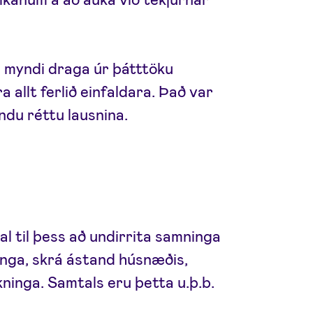
em myndi draga úr þátttöku
a allt ferlið einfaldara. Það var
du réttu lausnina.
al til þess að undirrita samninga
ninga, skrá ástand húsnæðis,
kninga. Samtals eru þetta u.þ.b.