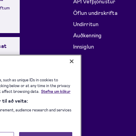
API Vefþjónustur
iftum
Öflun undirskrifta
Undirritun
Auðkenning
cat
Innsiglun
IEC
 such as unique IDs in cookies to
king below or at any time in the privacy
t affect browsing data.
Stefna um kökur
til að veita:
urement, audience research and services