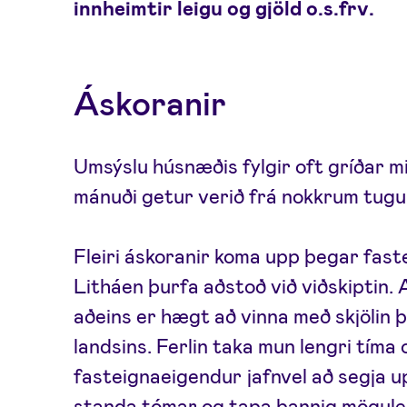
innheimtir leigu og gjöld o.s.frv.
Áskoranir
Umsýslu húsnæðis fylgir oft gríðar mik
mánuði getur verið frá nokkrum tugu
Fleiri áskoranir koma upp þegar fas
Litháen þurfa aðstoð við viðskiptin. A
aðeins er hægt að vinna með skjölin þ
landsins. Ferlin taka mun lengri tíma
fasteignaeigendur jafnvel að segja up
standa tómar og tapa þannig mögulei