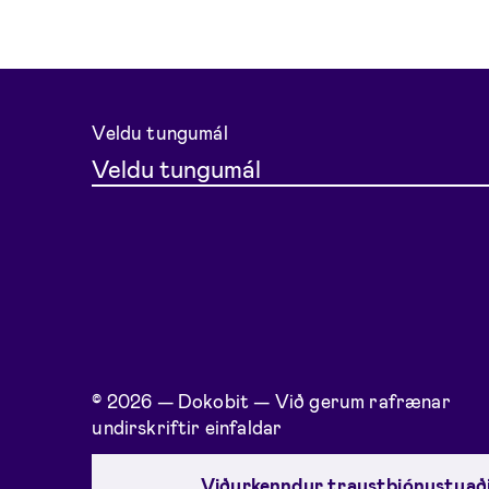
Veldu tungumál
Veldu tungumál
© 2026 — Dokobit — Við gerum rafrænar
undirskriftir einfaldar
Viðurkenndur traustþjónustuaði