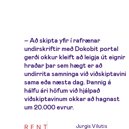
– Að skipta yfir í rafrænar
undirskriftir með Dokobit portal
gerði okkur kleift að leigja út eignir
hraðar þar sem hægt er að
undirrita samninga við viðskiptavini
sama eða næsta dag. Þannig á
hálfu ári höfum við hjálpað
viðskiptavinum okkar að hagnast
um 20.000 evrur.
Jurgis Vilutis