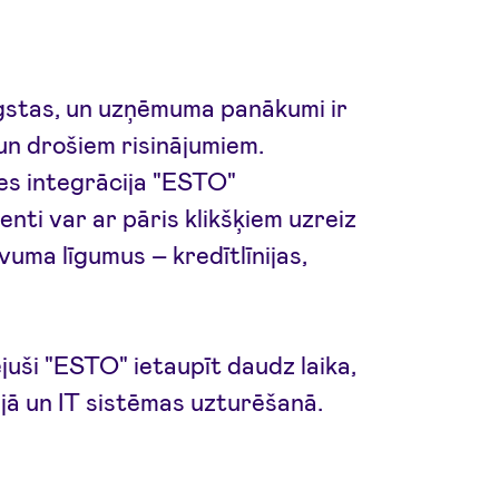
ugstas, un uzņēmuma panākumi ir
 un drošiem risinājumiem.
es integrācija "ESTO"
enti var ar pāris klikšķiem uzreiz
uma līgumus – kredītlīnijas,
juši "ESTO" ietaupīt daudz laika,
ijā un IT sistēmas uzturēšanā.