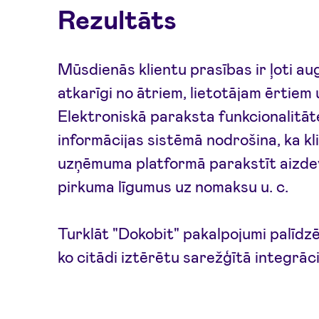
Rezultāts
Mūsdienās klientu prasības ir ļoti a
atkarīgi no ātriem, lietotājam ērtiem
Elektroniskā paraksta funkcionalitāt
informācijas sistēmā nodrošina, ka kli
uzņēmuma platformā parakstīt aizdev
pirkuma līgumus uz nomaksu u. c.
Turklāt "Dokobit" pakalpojumi palīdzē
ko citādi iztērētu sarežģītā integrāc