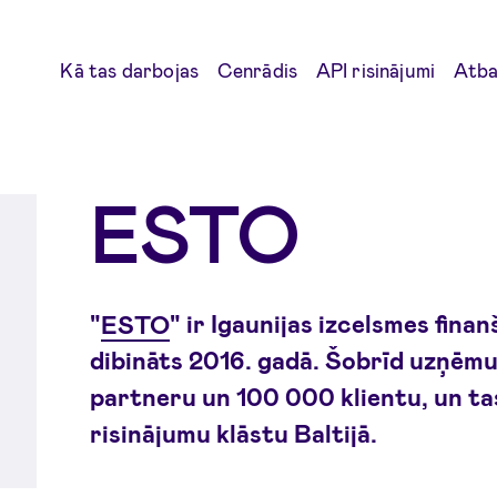
Kā tas darbojas
Cenrādis
API risinājumi
Atbal
ESTO
"
ESTO
" ir Igaunijas izcelsmes fin
dibināts 2016. gadā. Šobrīd uzņēm
partneru un 100 000 klientu, un t
risinājumu klāstu Baltijā.