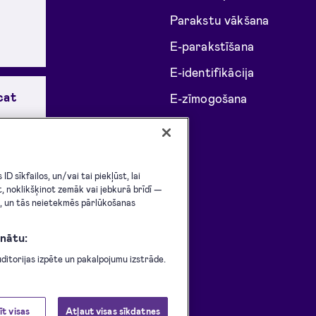
Parakstu vākšana
E-parakstīšana
E-identifikācija
cat
E-zīmogošana
iedzējs
n eIDAS
D sīkfailos, un/vai tai piekļūst, lai
t, noklikšķinot zemāk vai jebkurā brīdī —
i, un tās neietekmēs pārlūkošanas
nātu:
itorijas izpēte un pakalpojumu izstrāde.
īt visas
Atļaut visas sīkdatnes