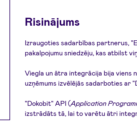
Risinājums
Izraugoties sadarbības partnerus, "
pakalpojumu sniedzēju, kas atbilst v
Viegla un ātra integrācija bija viens n
uzņēmums izvēlējās sadarboties ar "
"Dokobit" API (
Application Program
izstrādāts tā, lai to varētu ātri integ