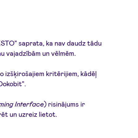
ESTO" saprata, ka nav daudz tādu
iņu vajadzībām un vēlmēm.
o izšķirošajiem kritērijiem, kādēļ
Dokobit".
ming Interface
) risinājums ir
rēt un uzreiz lietot.