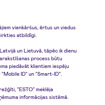
jiem vienkāršus, ērtus un viedus
rkties atbildīgi.
Latvijā un Lietuvā, tāpēc ik dienu
i parakstīšanas process būtu
ēma piedāvāt klientiem iespēju
 "Mobile ID" un "Smart-ID".
arežģīti, "ESTO" meklēja
uzņēmuma informācijas sistēmā.