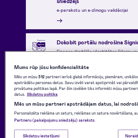
sniedzējs
e-parakstu un e-zīmogu validācijai
→
Dokobit portālu nodrošina Signi
Eiropas digitālās identitātes līderis un
kvalificēts uzticamības pakalpojumu sn
(QTSP), kas atbilst ISO/IEC 27001 u
Mums rūp jūsu konfidencialitāte
standartiem.
Mēs un mūsu
312
partneri ierīcē glabā informāciju, piemēram, unikālos I
→
apstrādātu personas datus. Savu izvēli varat apstiprināt vai pārvaldī
privātuma politikas lapā. Par šīm izvēlēm tiks informēti mūsu partner
datus.
Sīkdatņu politika
Mēs un mūsu partneri apstrādājam datus, lai nodroši
Personalizēta reklāma un saturs, reklāmas un satura novērtēšana, aud
Partneru (pakalpojumu sniedzēju) saraksts
Sīkdatņu iestatījumi
Noraid