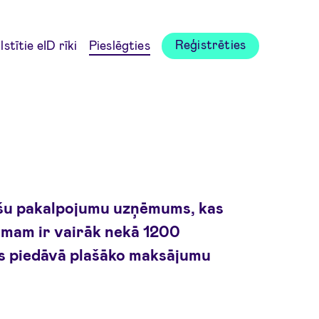
Reģistrēties
stītie eID rīki
Pieslēgties
anšu pakalpojumu uzņēmums, kas
umam ir vairāk nekā 1200
as piedāvā plašāko maksājumu