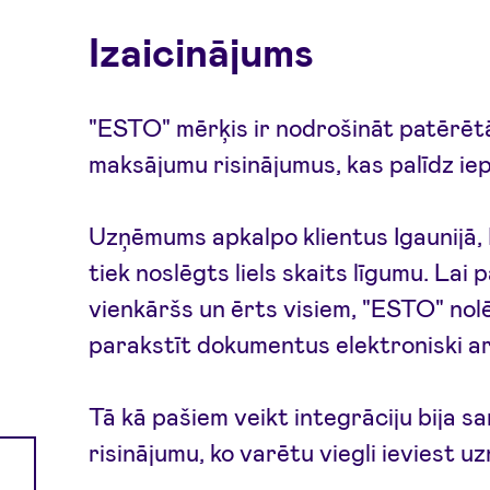
Izaicinājums
"ESTO" mērķis ir nodrošināt patērētā
maksājumu risinājumus, kas palīdz iepi
Uzņēmums apkalpo klientus Igaunijā, 
tiek noslēgts liels skaits līgumu. La
vienkāršs un ērts visiem, "ESTO" nol
parakstīt dokumentus elektroniski ar
Tā kā pašiem veikt integrāciju bija s
risinājumu, ko varētu viegli ieviest 