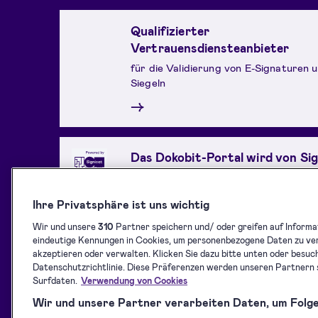
Qualifizierter
Vertrauensdiensteanbieter
für die Validierung von E-Signaturen 
Siegeln
→
Das Dokobit-Portal wird von Si
betrieben
Europas führendes Unternehmen für d
Ihre Privatsphäre ist uns wichtig
Identitäten und ein qualifizierter
Vertrauensdiensteanbieter (QTSP), d
Wir und unsere
310
Partner speichern und/ oder greifen auf Informat
Normen ISO/IEC 27001 und eIDAS erfü
eindeutige Kennungen in Cookies, um personenbezogene Daten zu ver
akzeptieren oder verwalten. Klicken Sie dazu bitte unten oder besuch
→
Datenschutzrichtlinie. Diese Präferenzen werden unseren Partnern si
Surfdaten.
Verwendung von Cookies
Wir und unsere Partner verarbeiten Daten, um Folge