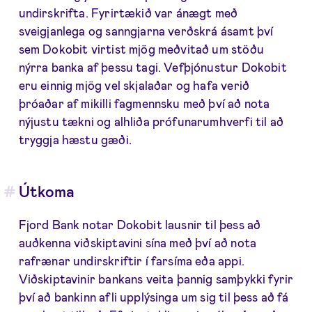
undirskrifta. Fyrirtækið var ánægt með
sveigjanlega og sanngjarna verðskrá ásamt því
sem Dokobit virtist mjög meðvitað um stöðu
nýrra banka af þessu tagi. Vefþjónustur Dokobit
eru einnig mjög vel skjalaðar og hafa verið
þróaðar af mikilli fagmennsku með því að nota
nýjustu tækni og alhliða prófunarumhverfi til að
tryggja hæstu gæði.
Útkoma
Fjord Bank notar Dokobit lausnir til þess að
auðkenna viðskiptavini sína með því að nota
rafrænar undirskriftir í farsíma eða appi.
Viðskiptavinir bankans veita þannig samþykki fyrir
því að bankinn afli upplýsinga um sig til þess að fá