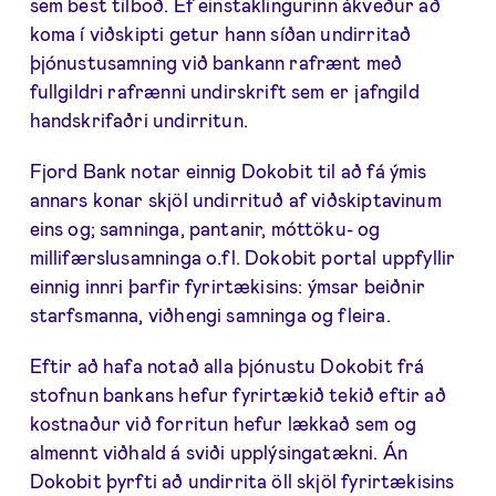
sem best tilboð. Ef einstaklingurinn ákveður að
koma í viðskipti getur hann síðan undirritað
þjónustusamning við bankann rafrænt með
fullgildri rafrænni undirskrift sem er jafngild
handskrifaðri undirritun.
Fjord Bank notar einnig Dokobit til að fá ýmis
annars konar skjöl undirrituð af viðskiptavinum
eins og; samninga, pantanir, móttöku- og
millifærslusamninga o.fl. Dokobit portal uppfyllir
einnig innri þarfir fyrirtækisins: ýmsar beiðnir
starfsmanna, viðhengi samninga og fleira.
Eftir að hafa notað alla þjónustu Dokobit frá
stofnun bankans hefur fyrirtækið tekið eftir að
kostnaður við forritun hefur lækkað sem og
almennt viðhald á sviði upplýsingatækni. Án
Dokobit þyrfti að undirrita öll skjöl fyrirtækisins