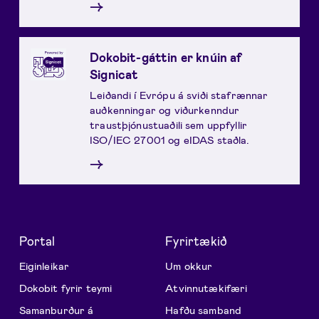
→
Dokobit-gáttin er knúin af
Signicat
Leiðandi í Evrópu á sviði stafrænnar
auðkenningar og viðurkenndur
traustþjónustuaðili sem uppfyllir
ISO/IEC 27001 og eIDAS staðla.
→
Portal
Fyrirtækið
Eiginleikar
Um okkur
Dokobit fyrir teymi
Atvinnutækifæri
Samanburður á
Hafðu samband