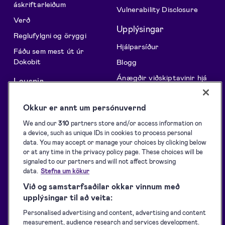
áskriftarleiðum
Vulnerability Disclosure
Verð
Upplýsingar
Reglufylgni og öryggi
Hjálparsíður
Fáðu sem mest út úr
Dokobit
Blogg
Ánægðir viðskiptavinir hjá
Lausnir
Dokobit
API Vefþjónustur
Fyrir forritara
Okkur er annt um persónuvernd
Öflun undirskrifta
Stuðningur við rafræn
We and our
310
partners store and/or access information on
Undirritun
skilríki
a device, such as unique IDs in cookies to process personal
data. You may accept or manage your choices by clicking below
Auðkenning
Niðurhal
or at any time in the privacy policy page. These choices will be
Innsiglun
Þjónustuskilmálar
signaled to our partners and will not affect browsing
data.
Stefna um kökur
Persónuverndarstefna
Við og samstarfsaðilar okkar vinnum með
Staða þjónustu
upplýsingar til að veita:
Aðgengisstefna Dokobit
Personalised advertising and content, advertising and content
measurement, audience research and services development.