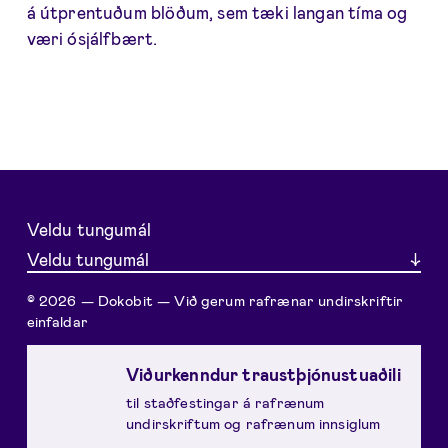
á útprentuðum blöðum, sem tæki langan tíma og
væri ósjálfbært.
Veldu tungumál
Veldu tungumál
© 2026 — Dokobit — Við gerum rafrænar undirskriftir
einfaldar
Viðurkenndur traustþjónustuaðili
til staðfestingar á rafrænum
undirskriftum og rafrænum innsiglum