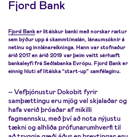
Fjord Bank
Fjord Bank
er litáískur banki með norskar rætur
sem býður upp á skammtímalán, lánaumsóknir á
netinu og innlánareikninga. Hann var stofnaður
árið 2017 en árið 2019 var þeim veitt sérhæft
bankaleyfi frá Seðlabanka Evrópu. Fjord Bank er
einnig hluti af litáíska “start-up” samfélaginu.
– Vefþjónustur Dokobit fyrir
samþættingu eru mjög vel skjalaðar og
hafa verið þróaðar af mikilli
fagmennsku, með því að nota nýjustu
tækni og alhliða prófunarumhverfi til
að tryggja gæði áður en breytingar eru