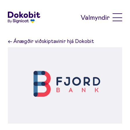
Skip to main content
Valmyndir
←
Ánægðir viðskiptavinir hjá Dokobit