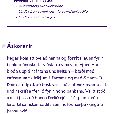
- Auðkenning viðskiptavina
- Undirritun samninga við samstarfsaðila
- Undirritun innri skjala
Áskoranir
Þegar kom að því að hanna og forrita lausn fyrir
bankaþjónustu til viðskiptavina vildi Fjord Bank
bjóða upp á rafræna undirritun – bæði með
rafrænum skilríkjum á farsíma og með Smart-ID.
Þeir sáu fljótt að best væri að sjálfvirknivæða allt
undirskriftarferlið fyrir hönd bankans. Valið stóð
á milli þess að hanna ferlið sjálf frá grunni eða
leita til samstarfsaðila sem höfðu sérþekkingu á
þessu sviði.