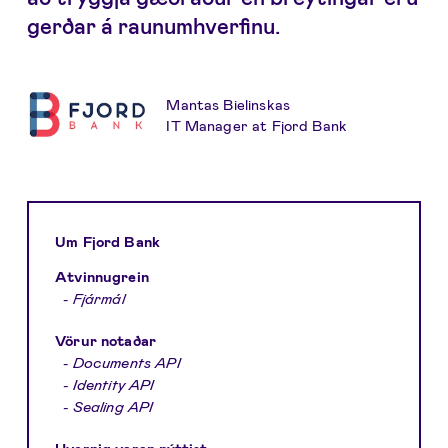
gerðar á raunumhverfinu.
Mantas Bielinskas
IT Manager at Fjord Bank
Um Fjord Bank
Atvinnugrein
-
Fjármál
Vörur notaðar
-
Documents API
- Identity API
- Sealing API
Hvernig varan nýttist