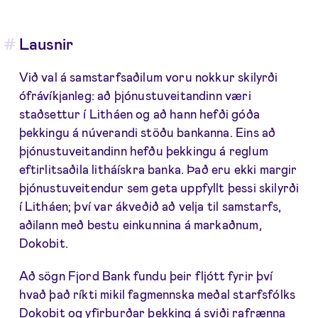
Lausnir
Við val á samstarfsaðilum voru nokkur skilyrði
ófrávíkjanleg: að þjónustuveitandinn væri
staðsettur í Litháen og að hann hefði góða
þekkingu á núverandi stöðu bankanna. Eins að
þjónustuveitandinn hefðu þekkingu á reglum
eftirlitsaðila litháískra banka. Það eru ekki margir
þjónustuveitendur sem geta uppfyllt þessi skilyrði
í Litháen; því var ákveðið að velja til samstarfs,
aðilann með bestu einkunnina á markaðnum,
Dokobit.
Að sögn Fjord Bank fundu þeir fljótt fyrir því
hvað það ríkti mikil fagmennska meðal starfsfólks
Dokobit og yfirburðar þekking á sviði rafrænna